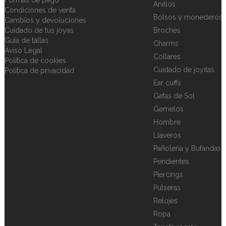
Anillos
Condiciones de venta
Bolsos y monederos
Cambios y devoluciones
Cuidado de tus joyas
Broches
Guía de tallas
Charms
Aviso Legal
Collares
Política de cookies
Cuidado de joyitas
Política de privacidad
Ear cuffs
Gafas de Sol
Gemelos
Hombre
Llaveros
Pañolería y Bufandas
Pendientes
Piercings
Pulseras
Relojes
Ropa