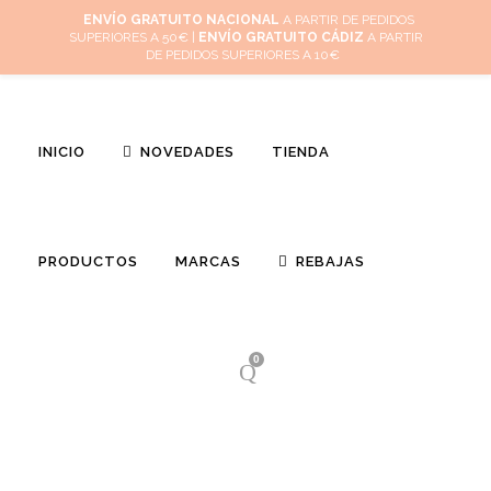
Inicio
Mi cuenta
Cuidado de tus joyas
Conócenos
Contacta
(
0
)
ENVÍO GRATUITO NACIONAL
A PARTIR DE PEDIDOS
SUPERIORES A 50€ |
ENVÍO GRATUITO CÁDIZ
A PARTIR
DE PEDIDOS SUPERIORES A 10€
INICIO
NOVEDADES
TIENDA
PRODUCTOS
MARCAS
REBAJAS
0