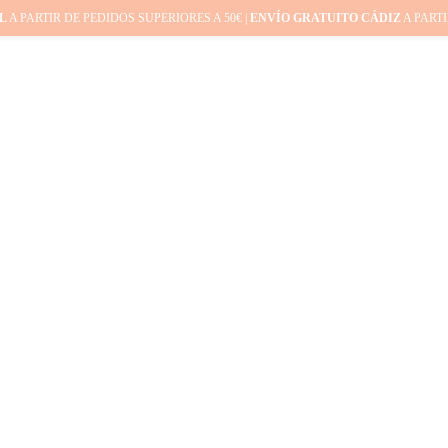
L
A PARTIR DE PEDIDOS SUPERIORES A 50€ |
ENVÍO GRATUITO CÁDIZ
A PARTI