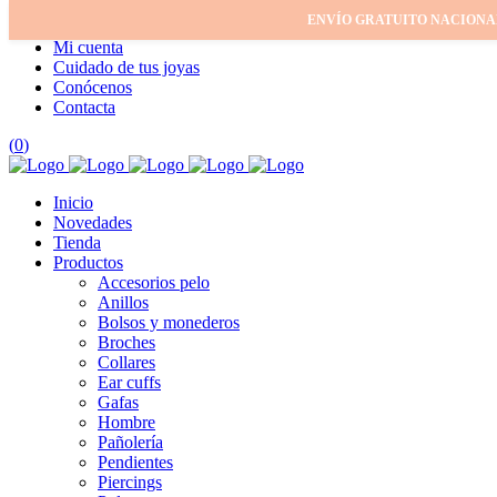
ENVÍO GRATUITO NACIONA
Inicio
Mi cuenta
Cuidado de tus joyas
Conócenos
Contacta
(
0
)
Inicio
Novedades
Tienda
Productos
Accesorios pelo
Anillos
Bolsos y monederos
Broches
Collares
Ear cuffs
Gafas
Hombre
Pañolería
Pendientes
Piercings