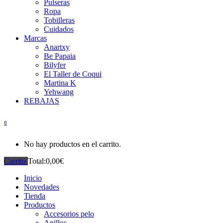
Pulseras
Ropa
Tobilleras
Cuidados
Marcas
Anartxy
Be Papaia
Bilyfer
El Taller de Coqui
Martina K
Yehwang
REBAJAS
0
No hay productos en el carrito.
Carrito
Total:
0,00
€
Inicio
Novedades
Tienda
Productos
Accesorios pelo
Anillos