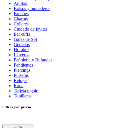
Anillos
Bolsos y monederos
Broches
Charms
Collares
Cuidado de joyitas
Ear cuffs
Gafas de Sol
Gemelos
Hombre
Llaveros
Pañolería y Bufandas
Pendientes
Piercings
Pulseras
Relojes
Ropa
Tarjeta regalo
Tobilleras
Filtrar por precio
Filtrar