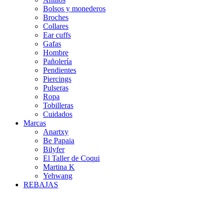
Bolsos y monederos
Broches
Collares
Ear cuffs
Gafas
Hombre
Pañolería
Pendientes
Piercings
Pulseras
Ropa
Tobilleras
Cuidados
Marcas
Anartxy
Be Papaia
Bilyfer
El Taller de Coqui
Martina K
Yehwang
REBAJAS