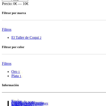
Precio:
0€
—
10€
Filtrar por marca
Filtros
El Taller de Coqui
2
Filtrar por color
Filtros
Oro
1
Plata
1
Información
Envíos
Formas de pago
Condiciones de venta
Cambios y devoluciones
Cuidado de tus joyas
Guía de tallas
Aviso Legal