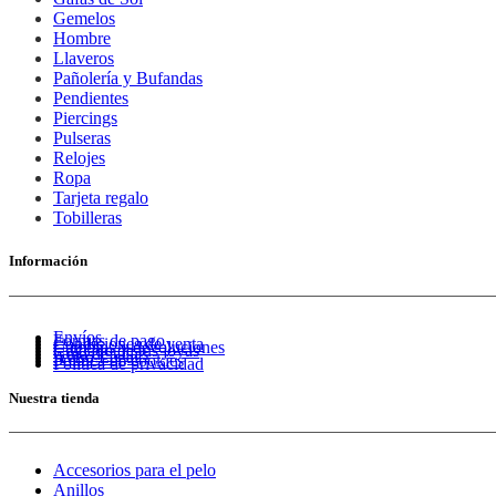
Gemelos
Hombre
Llaveros
Pañolería y Bufandas
Pendientes
Piercings
Pulseras
Relojes
Ropa
Tarjeta regalo
Tobilleras
Información
Envíos
Formas de pago
Condiciones de venta
Cambios y devoluciones
Cuidado de tus joyas
Guía de tallas
Aviso Legal
Política de cookies
Política de privacidad
Nuestra tienda
Accesorios para el pelo
Anillos