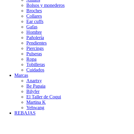
Bolsos y monederos
Broches
Collares
Ear cuffs
Gafas
Hombre
Pañolería
Pendientes
Piercings
Pulseras
Ropa
Tobilleras
Cuidados
Marcas
Anartxy
Be Papaia
Bilyfer
El Taller de Coqui
Martina K
Yehwang
REBAJAS