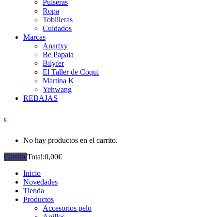
Pulseras
Ropa
Tobilleras
Cuidados
Marcas
Anartxy
Be Papaia
Bilyfer
El Taller de Coqui
Martina K
Yehwang
REBAJAS
0
No hay productos en el carrito.
Carrito
Total:
0,00
€
Inicio
Novedades
Tienda
Productos
Accesorios pelo
Anillos