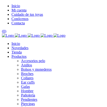
Inicio
Mi cuenta
Cuidado de tus joyas
Conócenos
Contacta
(
0
)
Inicio
Novedades
Tienda
Productos
Accesorios pelo
Anillos
Bolsos y monederos
Broches
Collares
Ear cuffs
Gafas
Hombre
Pañolería
Pendientes
Piercings