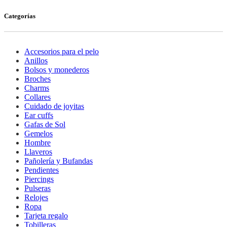
precio
precio
original
actual
Categorías
era:
es:
6,00€.
3,00€.
Accesorios para el pelo
Anillos
Bolsos y monederos
Broches
Charms
Collares
Cuidado de joyitas
Ear cuffs
Gafas de Sol
Gemelos
Hombre
Llaveros
Pañolería y Bufandas
Pendientes
Piercings
Pulseras
Relojes
Ropa
Tarjeta regalo
Tobilleras