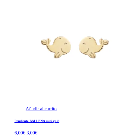
Añadir al carrito
Pendiente BALLENA mini gold
El
El
6,00
€
3,00
€