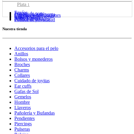
Plata
1
Envíos
Formas de pago
Condiciones de venta
Cambios y devoluciones
Cuidado de tus joyas
Guía de tallas
Aviso Legal
Política de cookies
Política de privacidad
Nuestra tienda
Accesorios para el pelo
Anillos
Bolsos y monederos
Broches
Charms
Collares
Cuidado de joyitas
Ear cuffs
Gafas de Sol
Gemelos
Hombre
Llaveros
Pañolería y Bufandas
Pendientes
Piercings
Pulseras