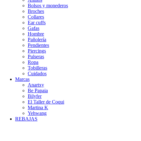
Bolsos y monederos
Broches
Collares
Ear cuffs
Gafas
Hombre
Pañolería
Pendientes
Piercings
Pulseras
Ropa
Tobilleras
Cuidados
Marcas
Anartxy
Be Papaia
Bilyfer
El Taller de Coqui
Martina K
Yehwang
REBAJAS