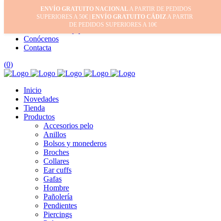
ENVÍO GRATUITO NACIONAL
A PARTIR DE PEDIDOS
Inicio
SUPERIORES A 50€ |
ENVÍO GRATUITO CÁDIZ
A PARTIR
Mi cuenta
DE PEDIDOS SUPERIORES A 10€
Cuidado de tus joyas
Conócenos
Contacta
(
0
)
Inicio
Novedades
Tienda
Productos
Accesorios pelo
Anillos
Bolsos y monederos
Broches
Collares
Ear cuffs
Gafas
Hombre
Pañolería
Pendientes
Piercings