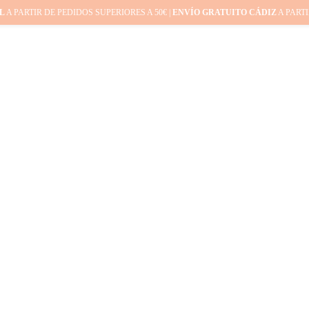
L
A PARTIR DE PEDIDOS SUPERIORES A 50€ |
ENVÍO GRATUITO CÁDIZ
A PARTI