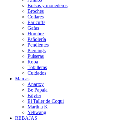
Bolsos y monederos
Broches
Collares
Ear cuffs
Gafas
Hombre
Pañolería
Pendientes
Piercings
Pulseras
Ropa
Tobilleras
Cuidados
Marcas
Anartxy
Be Papaia
Bilyfer
El Taller de Coqui
Martina K
Yehwang
REBAJAS