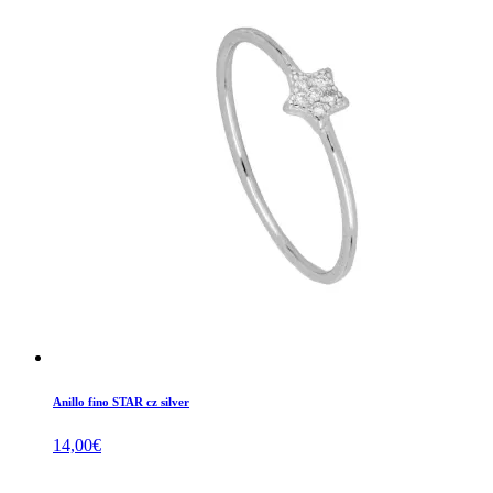
Anillo fino STAR cz silver
14,00
€