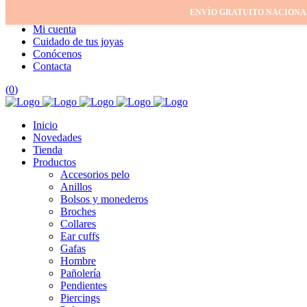
ENVÍO GRATUITO NACIONA
Inicio
Mi cuenta
Cuidado de tus joyas
Conócenos
Contacta
(
0
)
Inicio
Novedades
Tienda
Productos
Accesorios pelo
Anillos
Bolsos y monederos
Broches
Collares
Ear cuffs
Gafas
Hombre
Pañolería
Pendientes
Piercings