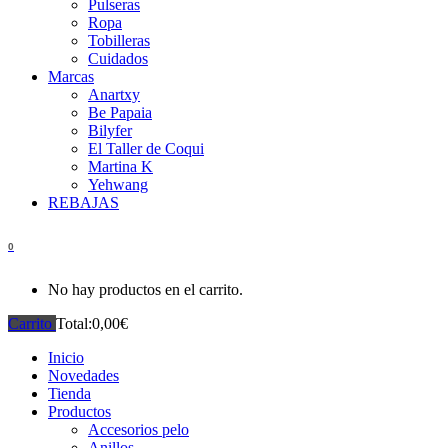
Pulseras
Ropa
Tobilleras
Cuidados
Marcas
Anartxy
Be Papaia
Bilyfer
El Taller de Coqui
Martina K
Yehwang
REBAJAS
0
No hay productos en el carrito.
Carrito
Total:
0,00
€
Inicio
Novedades
Tienda
Productos
Accesorios pelo
Anillos