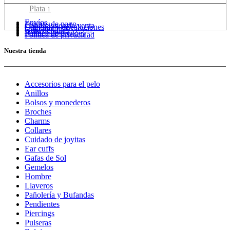
Plata
1
Envíos
Formas de pago
Condiciones de venta
Cambios y devoluciones
Cuidado de tus joyas
Guía de tallas
Aviso Legal
Política de cookies
Política de privacidad
Nuestra tienda
Accesorios para el pelo
Anillos
Bolsos y monederos
Broches
Charms
Collares
Cuidado de joyitas
Ear cuffs
Gafas de Sol
Gemelos
Hombre
Llaveros
Pañolería y Bufandas
Pendientes
Piercings
Pulseras