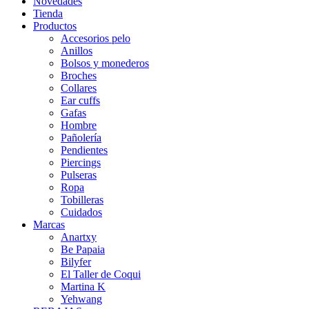
Novedades
Tienda
Productos
Accesorios pelo
Anillos
Bolsos y monederos
Broches
Collares
Ear cuffs
Gafas
Hombre
Pañolería
Pendientes
Piercings
Pulseras
Ropa
Tobilleras
Cuidados
Marcas
Anartxy
Be Papaia
Bilyfer
El Taller de Coqui
Martina K
Yehwang