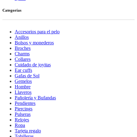
Categorías
Accesorios para el pelo
Anillos
Bolsos y monederos
Broches
Charms
Collares
Cuidado de joyitas
Ear cuffs
Gafas de Sol
Gemelos
Hombre
Llaveros
Pañolería y Bufandas
Pendientes
Piercings
Pulseras
Relojes
Ropa
Tarjeta regalo
Tobilleras