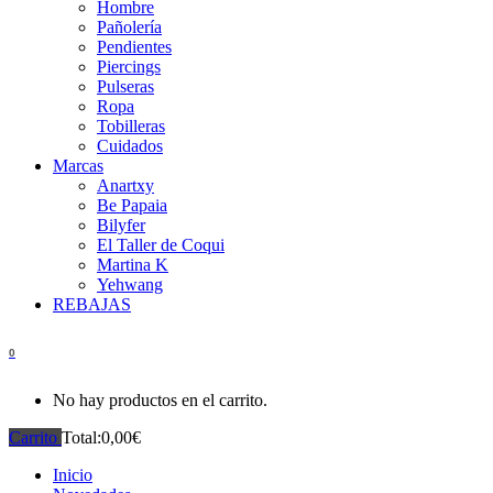
Hombre
Pañolería
Pendientes
Piercings
Pulseras
Ropa
Tobilleras
Cuidados
Marcas
Anartxy
Be Papaia
Bilyfer
El Taller de Coqui
Martina K
Yehwang
REBAJAS
0
No hay productos en el carrito.
Carrito
Total:
0,00
€
Inicio