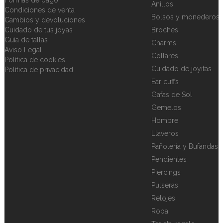
Anillos
Condiciones de venta
Bolsos y monederos
Cambios y devoluciones
Cuidado de tus joyas
Broches
Guía de tallas
Charms
Aviso Legal
Collares
Política de cookies
Cuidado de joyitas
Política de privacidad
Ear cuffs
Gafas de Sol
Gemelos
Hombre
Llaveros
Pañolería y Bufandas
Pendientes
Piercings
Pulseras
Relojes
Ropa