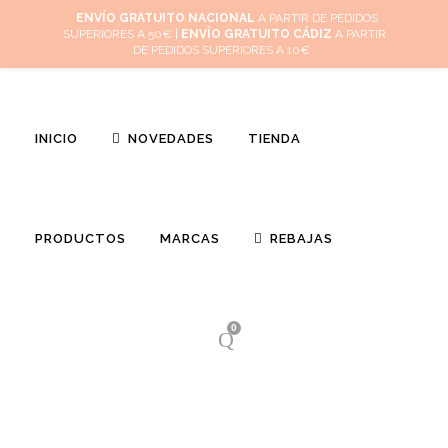
Inicio
Mi cuenta
Cuidado de tus joyas
Conócenos
Contacta
(
0
)
ENVÍO GRATUITO NACIONAL
A PARTIR DE PEDIDOS
SUPERIORES A 50€ |
ENVÍO GRATUITO CÁDIZ
A PARTIR
DE PEDIDOS SUPERIORES A 10€
INICIO
NOVEDADES
TIENDA
PRODUCTOS
MARCAS
REBAJAS
0