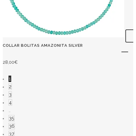
COLLAR BOLITAS AMAZONITA SILVER
28,00
€
1
2
3
4
…
35
36
37