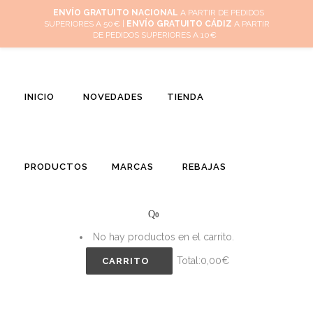
Inicio
Mi cuenta
Cuidado de tus joyas
Conócenos
Contacta
(
0
)
ENVÍO GRATUITO NACIONAL
A PARTIR DE PEDIDOS
SUPERIORES A 50€ |
ENVÍO GRATUITO CÁDIZ
A PARTIR
DE PEDIDOS SUPERIORES A 10€
INICIO
NOVEDADES
TIENDA
PRODUCTOS
MARCAS
REBAJAS
0
No hay productos en el carrito.
Total:
0,00
€
CARRITO