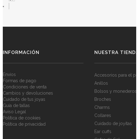
INFORMACIÓN
NUESTRA TIEND
Envíos
Accesorios para el pe
Formas de pago
Anillos
Condiciones de venta
Bolsos y monederos
Cambios y devoluciones
Cuidado de tus joyas
Broches
Guía de tallas
Charms
Aviso Legal
Collares
Política de cookies
Cuidado de joyitas
Política de privacidad
Ear cuffs