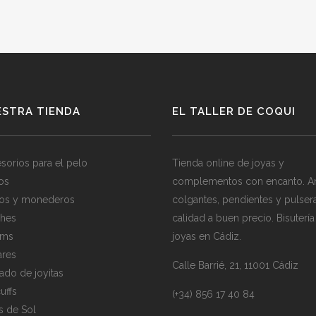
ESTRA TIENDA
EL TALLER DE COQUI
sorios para el pelo
Tienda online de joyas y
los
complementos con encanto. Ani
os y monederos
colgantes, pendientes y pulser
hes
calidad a buen precio. Bisutería
rms
joyas en Cádiz.
ares
Calle Barrié, 21, 11001 Cádiz
ado de joyitas
uffs
(+34) 856 17 40 84
s de Sol