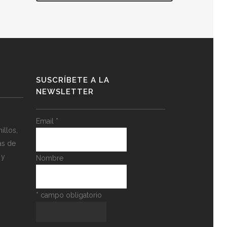
SUSCRÍBETE A LA
NEWSLETTER
Email
*
llos,
as de
 y
Nombre
*
campo obligatorio