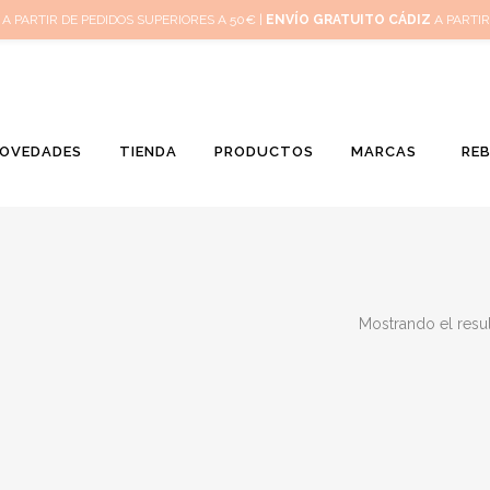
Inicio
Mi 
A PARTIR DE PEDIDOS SUPERIORES A 50€ |
ENVÍO GRATUITO CÁDIZ
A PARTIR
OVEDADES
TIENDA
PRODUCTOS
MARCAS
RE
Mostrando el resu