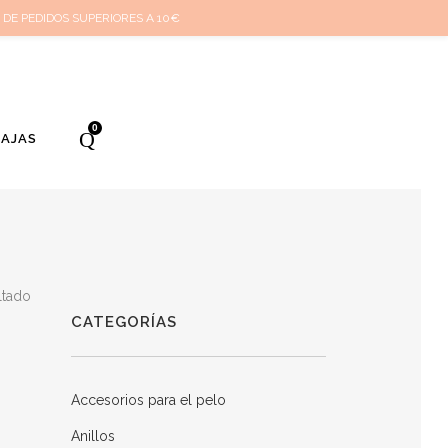
cuenta
Cuidado de tus joyas
Conócenos
Contacta
(
0
)
 DE PEDIDOS SUPERIORES A 10€
0
BAJAS
ltado
CATEGORÍAS
Accesorios para el pelo
Anillos