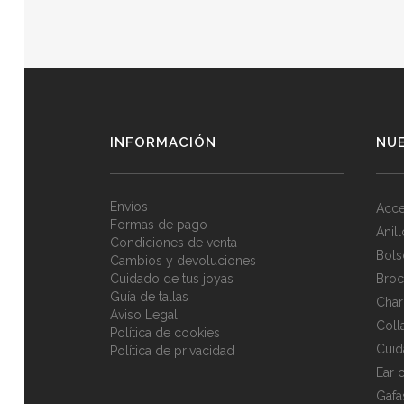
INFORMACIÓN
NU
Envíos
Acce
Formas de pago
Anil
Condiciones de venta
Bols
Cambios y devoluciones
Cuidado de tus joyas
Broc
Guía de tallas
Cha
Aviso Legal
Coll
Política de cookies
Cuid
Política de privacidad
Ear c
Gafa