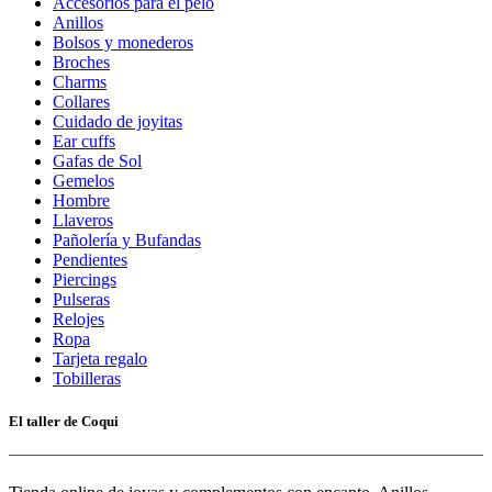
Accesorios para el pelo
Anillos
Bolsos y monederos
Broches
Charms
Collares
Cuidado de joyitas
Ear cuffs
Gafas de Sol
Gemelos
Hombre
Llaveros
Pañolería y Bufandas
Pendientes
Piercings
Pulseras
Relojes
Ropa
Tarjeta regalo
Tobilleras
El taller de Coqui