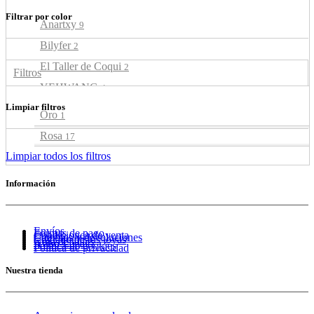
Filtrar por color
Anartxy
9
Bilyfer
2
El Taller de Coqui
2
Filtros
YEHWANG
4
Limpiar filtros
Oro
1
Rosa
17
Limpiar todos los filtros
Información
Envíos
Formas de pago
Condiciones de venta
Cambios y devoluciones
Cuidado de tus joyas
Guía de tallas
Aviso Legal
Política de cookies
Política de privacidad
Nuestra tienda