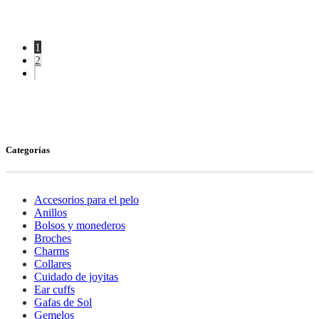
precio
precio
original
actual
era:
es:
10,00€.
8,00€.
1
2
Categorías
Accesorios para el pelo
Anillos
Bolsos y monederos
Broches
Charms
Collares
Cuidado de joyitas
Ear cuffs
Gafas de Sol
Gemelos