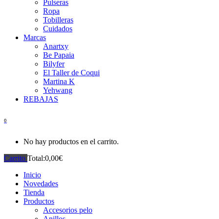
Pulseras
Ropa
Tobilleras
Cuidados
Marcas
Anartxy
Be Papaia
Bilyfer
El Taller de Coqui
Martina K
Yehwang
REBAJAS
0
No hay productos en el carrito.
Carrito
Total:
0,00
€
Inicio
Novedades
Tienda
Productos
Accesorios pelo
Anillos