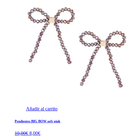
Añadir al carrito
Pendientes BIG BOW soft pink
El
El
10,00
€
8,00
€