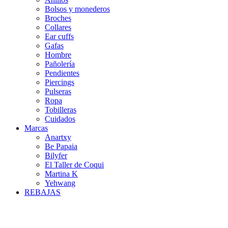
Bolsos y monederos
Broches
Collares
Ear cuffs
Gafas
Hombre
Pañolería
Pendientes
Piercings
Pulseras
Ropa
Tobilleras
Cuidados
Marcas
Anartxy
Be Papaia
Bilyfer
El Taller de Coqui
Martina K
Yehwang
REBAJAS