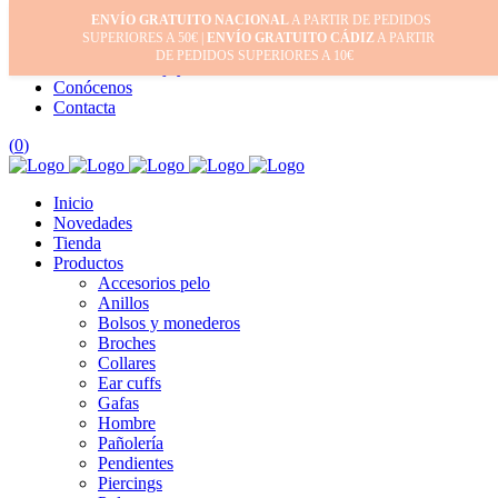
ENVÍO GRATUITO NACIONAL
A PARTIR DE PEDIDOS
Inicio
SUPERIORES A 50€ |
ENVÍO GRATUITO CÁDIZ
A PARTIR
Mi cuenta
DE PEDIDOS SUPERIORES A 10€
Cuidado de tus joyas
Conócenos
Contacta
(
0
)
Inicio
Novedades
Tienda
Productos
Accesorios pelo
Anillos
Bolsos y monederos
Broches
Collares
Ear cuffs
Gafas
Hombre
Pañolería
Pendientes
Piercings