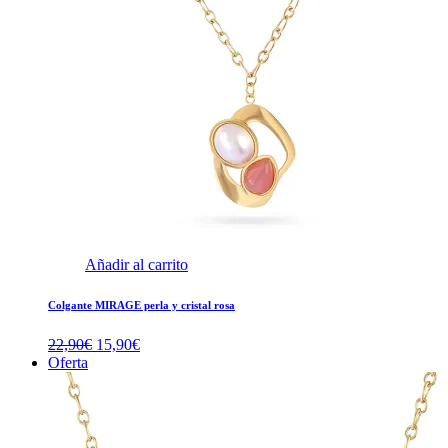
Añadir al carrito
Colgante MIRAGE perla y cristal rosa
El
El
22,90
€
15,90
€
precio
precio
Oferta
original
actual
era:
es:
22,90€.
15,90€.