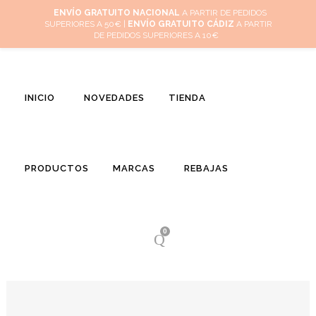
Inicio
Mi cuenta
Cuidado de tus joyas
Conócenos
Contacta
ENVÍO GRATUITO NACIONAL
A PARTIR DE PEDIDOS
SUPERIORES A 50€ |
ENVÍO GRATUITO CÁDIZ
A PARTIR
(
0
)
DE PEDIDOS SUPERIORES A 10€
INICIO
NOVEDADES
TIENDA
PRODUCTOS
MARCAS
REBAJAS
0