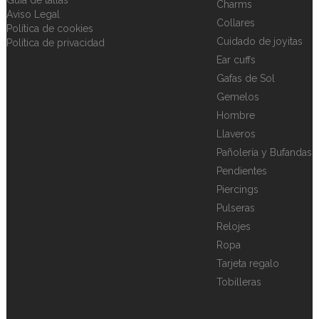
Charms
Aviso Legal
Collares
Política de cookies
Cuidado de joyitas
Política de privacidad
Ear cuffs
Gafas de Sol
Gemelos
Hombre
Llaveros
Pañolería y Bufandas
Pendientes
Piercings
Pulseras
Relojes
Ropa
Tarjeta regalo
Tobilleras