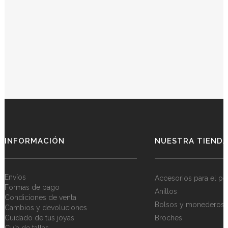
INFORMACIÓN
NUESTRA TIEND
Envíos
Accesorios para el pe
Formas de pago
Anillos
Condiciones de venta
Bolsos y monederos
Cambios y devoluciones
Cuidado de tus joyas
Broches
Guía de tallas