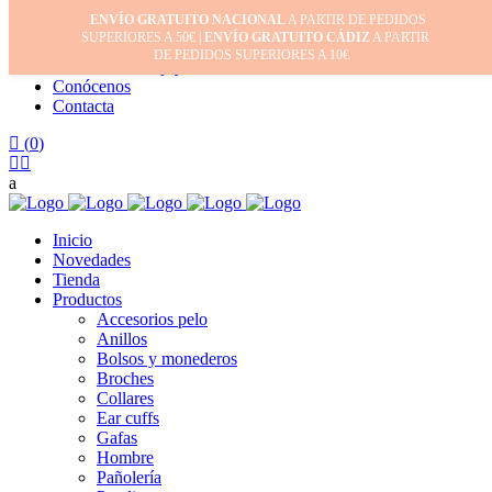
ENVÍO GRATUITO NACIONAL
A PARTIR DE PEDIDOS
Inicio
SUPERIORES A 50€ |
ENVÍO GRATUITO CÁDIZ
A PARTIR
Mi cuenta
DE PEDIDOS SUPERIORES A 10€
Cuidado de tus joyas
Conócenos
Contacta
(
0
)
Inicio
Novedades
Tienda
Productos
Accesorios pelo
Anillos
Bolsos y monederos
Broches
Collares
Ear cuffs
Gafas
Hombre
Pañolería