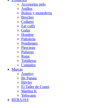
Accesorios pelo
Anillos
Bolsos y monederos
Broches
Collares
Ear cuffs
Gafas
Hombre
Pañolería
Pendientes
Piercings
Pulseras
Ropa
Tobilleras
Cuidados
Marcas
Anartxy
Be Papaia
Bilyfer
El Taller de Coqui
Martina K
Yehwang
REBAJAS