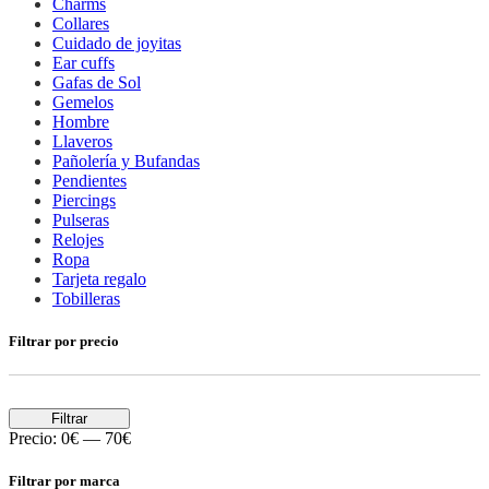
Charms
Collares
Cuidado de joyitas
Ear cuffs
Gafas de Sol
Gemelos
Hombre
Llaveros
Pañolería y Bufandas
Pendientes
Piercings
Pulseras
Relojes
Ropa
Tarjeta regalo
Tobilleras
Filtrar por precio
Filtrar
Precio:
0€
—
70€
Filtrar por marca