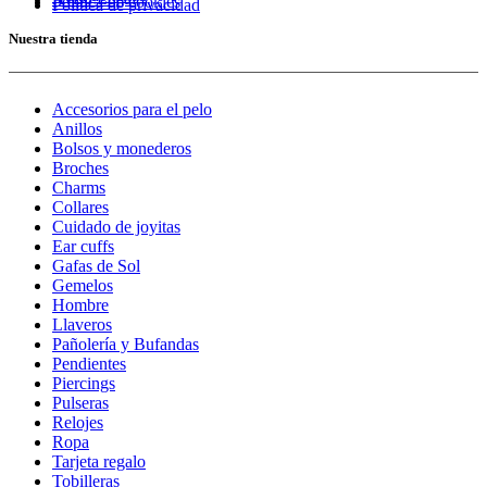
Política de cookies
Política de privacidad
Nuestra tienda
Accesorios para el pelo
Anillos
Bolsos y monederos
Broches
Charms
Collares
Cuidado de joyitas
Ear cuffs
Gafas de Sol
Gemelos
Hombre
Llaveros
Pañolería y Bufandas
Pendientes
Piercings
Pulseras
Relojes
Ropa
Tarjeta regalo
Tobilleras