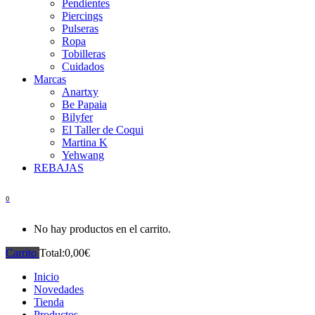
Pendientes
Piercings
Pulseras
Ropa
Tobilleras
Cuidados
Marcas
Anartxy
Be Papaia
Bilyfer
El Taller de Coqui
Martina K
Yehwang
REBAJAS
0
No hay productos en el carrito.
Carrito
Total:
0,00
€
Inicio
Novedades
Tienda
Productos