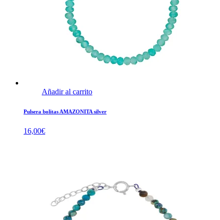
Añadir al carrito
Pulsera bolitas AMAZONITA silver
16,00
€