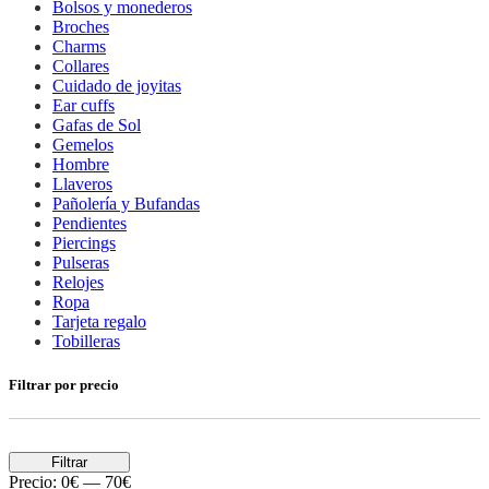
Bolsos y monederos
Broches
Charms
Collares
Cuidado de joyitas
Ear cuffs
Gafas de Sol
Gemelos
Hombre
Llaveros
Pañolería y Bufandas
Pendientes
Piercings
Pulseras
Relojes
Ropa
Tarjeta regalo
Tobilleras
Filtrar por precio
Filtrar
Precio:
0€
—
70€