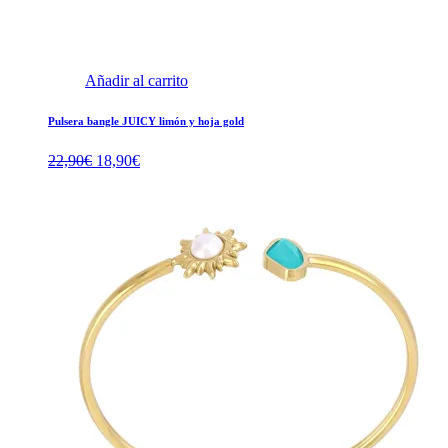
Añadir al carrito
Pulsera bangle JUICY limón y hoja gold
El
El
22,90
€
18,90
€
precio
precio
original
actual
era:
es:
22,90€.
18,90€.