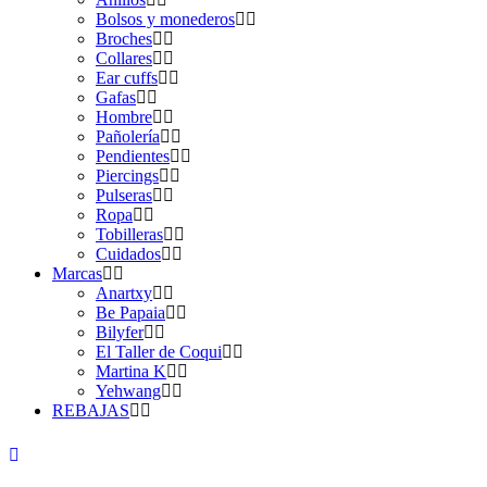
Bolsos y monederos
Broches
Collares
Ear cuffs
Gafas
Hombre
Pañolería
Pendientes
Piercings
Pulseras
Ropa
Tobilleras
Cuidados
Marcas
Anartxy
Be Papaia
Bilyfer
El Taller de Coqui
Martina K
Yehwang
REBAJAS