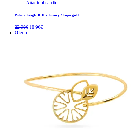
Añadir al carrito
Pulsera bangle JUICY limón y 2 hojas gold
El
El
22,90
€
18,90
€
precio
precio
Oferta
original
actual
era:
es:
22,90€.
18,90€.