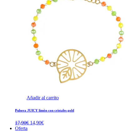
Añadir al carrito
Pulsera JUICY limón con cristales gold
El
El
17,90
€
14,90
€
precio
precio
Oferta
original
actual
era:
es: