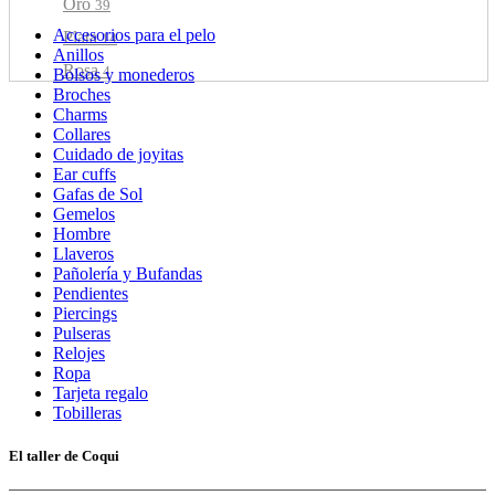
Oro
39
Accesorios para el pelo
Plata
14
Anillos
Rosa
4
Bolsos y monederos
Broches
Turquesa
2
Charms
Collares
Verde
4
Cuidado de joyitas
Verde Agua
2
Ear cuffs
Gafas de Sol
Gemelos
Hombre
Llaveros
Pañolería y Bufandas
Pendientes
Piercings
Pulseras
Relojes
Ropa
Tarjeta regalo
Tobilleras
El taller de Coqui