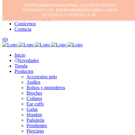
ENVÍO GRATUITO NACIONAL
A PARTIR DE PEDIDOS
Inicio
SUPERIORES A 50€ |
ENVÍO GRATUITO CÁDIZ
A PARTIR
Mi cuenta
DE PEDIDOS SUPERIORES A 10€
Cuidado de tus joyas
Conócenos
Contacta
(
0
)
Inicio
Novedades
Tienda
Productos
Accesorios pelo
Anillos
Bolsos y monederos
Broches
Collares
Ear cuffs
Gafas
Hombre
Pañolería
Pendientes
Piercings