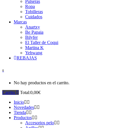
Pulseras
Ropa
Tobilleras
Cuidados
Marcas
Anartxy
Be Papaia
Bilyfer
El Taller de Coqui
Martina K
Yehwang
REBAJAS
0
No hay productos en el carrito.
Carrito
Total:
0,00
€
Inicio
Novedades
Tienda
Productos
Accesorios pelo
Anillos