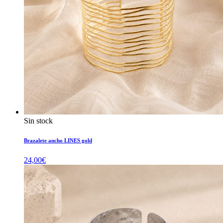
Sin stock
Brazalete ancho LINES gold
24,00
€