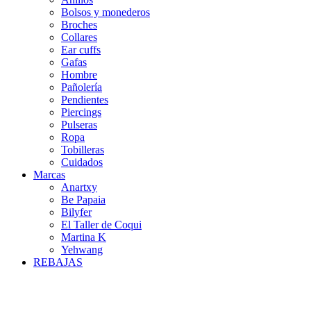
Bolsos y monederos
Broches
Collares
Ear cuffs
Gafas
Hombre
Pañolería
Pendientes
Piercings
Pulseras
Ropa
Tobilleras
Cuidados
Marcas
Anartxy
Be Papaia
Bilyfer
El Taller de Coqui
Martina K
Yehwang
REBAJAS