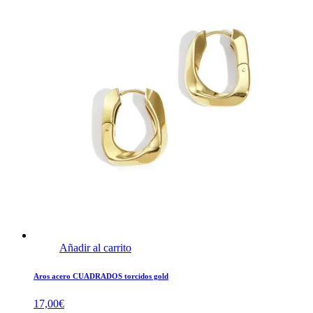
Añadir al carrito
Aros acero CUADRADOS torcidos gold
17,00
€