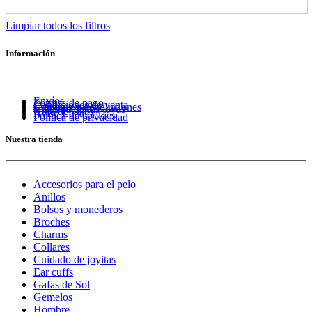
Limpiar todos los filtros
Información
Envíos
Formas de pago
Condiciones de venta
Cambios y devoluciones
Cuidado de tus joyas
Guía de tallas
Aviso Legal
Política de cookies
Política de privacidad
Nuestra tienda
Accesorios para el pelo
Anillos
Bolsos y monederos
Broches
Charms
Collares
Cuidado de joyitas
Ear cuffs
Gafas de Sol
Gemelos
Hombre