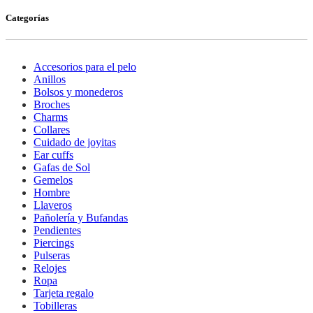
Categorías
Accesorios para el pelo
Anillos
Bolsos y monederos
Broches
Charms
Collares
Cuidado de joyitas
Ear cuffs
Gafas de Sol
Gemelos
Hombre
Llaveros
Pañolería y Bufandas
Pendientes
Piercings
Pulseras
Relojes
Ropa
Tarjeta regalo
Tobilleras