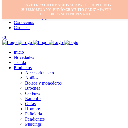
ENVÍO GRATUITO NACIONAL
A PARTIR DE PEDIDOS
Inicio
SUPERIORES A 50€ |
ENVÍO GRATUITO CÁDIZ
A PARTIR
Mi cuenta
DE PEDIDOS SUPERIORES A 10€
Cuidado de tus joyas
Conócenos
Contacta
(
0
)
Inicio
Novedades
Tienda
Productos
Accesorios pelo
Anillos
Bolsos y monederos
Broches
Collares
Ear cuffs
Gafas
Hombre
Pañolería
Pendientes
Piercings