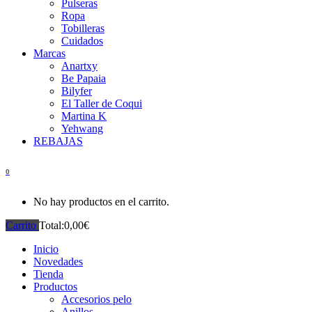
Pulseras
Ropa
Tobilleras
Cuidados
Marcas
Anartxy
Be Papaia
Bilyfer
El Taller de Coqui
Martina K
Yehwang
REBAJAS
0
No hay productos en el carrito.
Carrito
Total:
0,00
€
Inicio
Novedades
Tienda
Productos
Accesorios pelo
Anillos