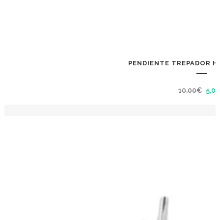
PENDIENTE TREPADOR HO
El
10,00
€
5,0
prec
orig
era:
10,0