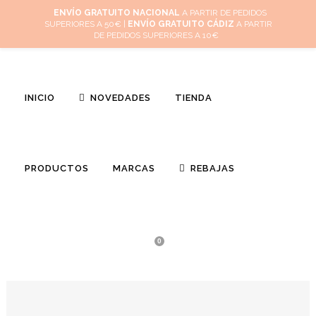
Inicio
Mi cuenta
Cuidado de tus joyas
Conócenos
Contacta
ENVÍO GRATUITO NACIONAL
A PARTIR DE PEDIDOS
SUPERIORES A 50€ |
ENVÍO GRATUITO CÁDIZ
A PARTIR
(
0
)
DE PEDIDOS SUPERIORES A 10€
INICIO
NOVEDADES
TIENDA
PRODUCTOS
MARCAS
REBAJAS
0