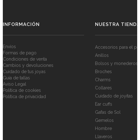
INFORMACIÓN
NUESTRA TIEND
Envíos
Accesorios para el pe
Formas de pago
Anillos
Condiciones de venta
Bolsos y monederos
Cambios y devoluciones
Cuidado de tus joyas
Broches
Guía de tallas
Charms
Aviso Legal
Collares
Política de cookies
Cuidado de joyitas
Política de privacidad
Ear cuffs
Gafas de Sol
Gemelos
Hombre
Llaveros