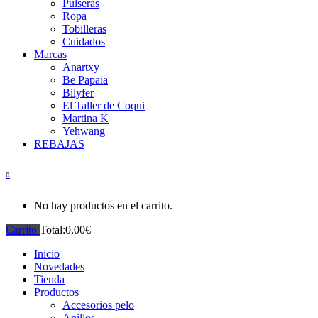
Pulseras
Ropa
Tobilleras
Cuidados
Marcas
Anartxy
Be Papaia
Bilyfer
El Taller de Coqui
Martina K
Yehwang
REBAJAS
0
No hay productos en el carrito.
Carrito
Total:
0,00
€
Inicio
Novedades
Tienda
Productos
Accesorios pelo
Anillos