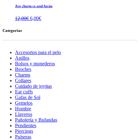
Aro charm cz azul fucsia
El
El
12,00
€
6,00
€
precio
precio
original
actual
Categorías
era:
es:
12,00€.
6,00€.
Accesorios para el pelo
Anillos
Bolsos y monederos
Broches
Charms
Collares
Cuidado de joyitas
Ear cuffs
Gafas de Sol
Gemelos
Hombre
Llaveros
Pañolería y Bufandas
Pendientes
Piercings
Pulseras