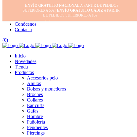
ENVÍO GRATUITO NACIONAL
A PARTIR DE PEDIDOS
Inicio
SUPERIORES A 50€ |
ENVÍO GRATUITO CÁDIZ
A PARTIR
Mi cuenta
DE PEDIDOS SUPERIORES A 10€
Cuidado de tus joyas
Conócenos
Contacta
(
0
)
Inicio
Novedades
Tienda
Productos
Accesorios pelo
Anillos
Bolsos y monederos
Broches
Collares
Ear cuffs
Gafas
Hombre
Pañolería
Pendientes
Piercings