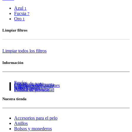
Azul
1
Fucsia
7
Oro
1
Limpiar filtros
Limpiar todos los filtros
Información
Envíos
Formas de pago
Condiciones de venta
Cambios y devoluciones
Cuidado de tus joyas
Guía de tallas
Aviso Legal
Política de cookies
Política de privacidad
Nuestra tienda
Accesorios para el pelo
Anillos
Bolsos y monederos