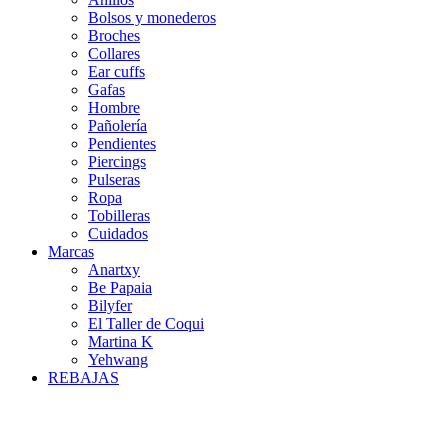
Bolsos y monederos
Broches
Collares
Ear cuffs
Gafas
Hombre
Pañolería
Pendientes
Piercings
Pulseras
Ropa
Tobilleras
Cuidados
Marcas
Anartxy
Be Papaia
Bilyfer
El Taller de Coqui
Martina K
Yehwang
REBAJAS