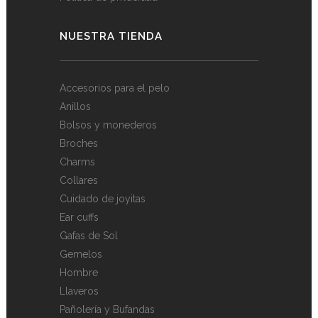
NUESTRA TIENDA
Accesorios para el pelo
Anillos
Bolsos y monederos
Broches
Charms
Collares
Cuidado de joyitas
Ear cuffs
Gafas de Sol
Gemelos
Hombre
Llaveros
Pañolería y Bufandas