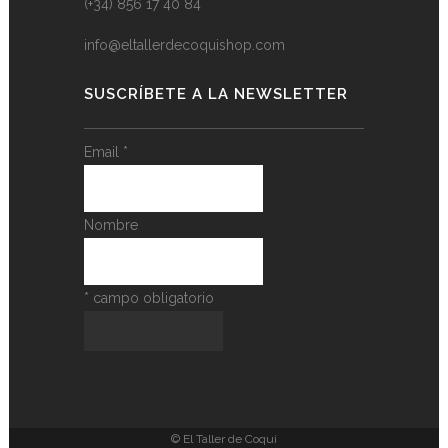
(+34) 856 17 40 84
info@eltallerdecoquishop.com
SUSCRÍBETE A LA NEWSLETTER
Email
*
Nombre
*
campo obligatorio
© El Taller de Coqui