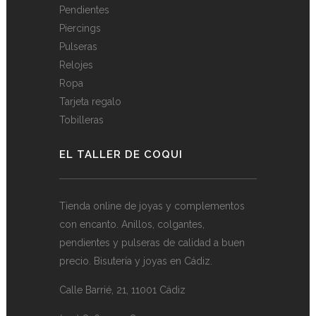
Pendientes
Piercings
Pulseras
Relojes
Ropa
Tarjeta regalo
Tobilleras
EL TALLER DE COQUI
Tienda online de joyas y complementos
con encanto. Anillos, colgantes,
pendientes y pulseras de calidad a buen
precio. Bisutería y joyas en Cádiz.
Calle Barrié, 21, 11001 Cádiz