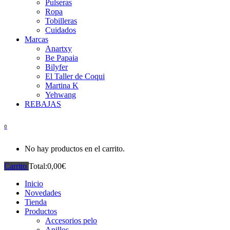
Pulseras
Ropa
Tobilleras
Cuidados
Marcas
Anartxy
Be Papaia
Bilyfer
El Taller de Coqui
Martina K
Yehwang
REBAJAS
0
No hay productos en el carrito.
Carrito
Total:
0,00
€
Inicio
Novedades
Tienda
Productos
Accesorios pelo
Anillos