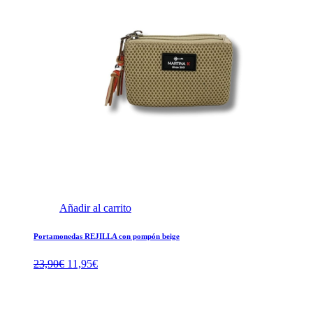
Añadir al carrito
Portamonedas REJILLA con pompón beige
El
El
23,90
€
11,95
€
precio
precio
original
actual
era:
es: