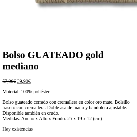
Bolso GUATEADO gold
mediano
El
El
57,90
€
39,90
€
precio
precio
Material: 100% poliéster
original
actual
era:
es:
Bolso guateado cerrado con cremallera en color oro mate. Bolsillo
57,90€.
39,90€.
trasero con cremallera. Doble asa de mano y bandolera ajustable.
Disponible también en crudo.
Medidas: Ancho x Alto x Fondo: 25 x 19 x 12 (cm)
Hay existencias