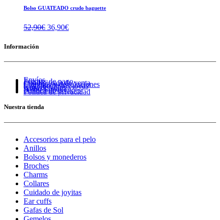
Bolso GUATEADO crudo baguette
El
El
52,90
€
36,90
€
precio
precio
original
actual
Información
era:
es:
52,90€.
36,90€.
Envíos
Formas de pago
Condiciones de venta
Cambios y devoluciones
Cuidado de tus joyas
Guía de tallas
Aviso Legal
Política de cookies
Política de privacidad
Nuestra tienda
Accesorios para el pelo
Anillos
Bolsos y monederos
Broches
Charms
Collares
Cuidado de joyitas
Ear cuffs
Gafas de Sol
Gemelos