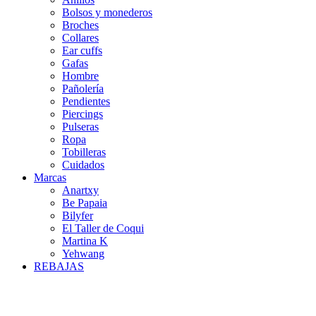
Bolsos y monederos
Broches
Collares
Ear cuffs
Gafas
Hombre
Pañolería
Pendientes
Piercings
Pulseras
Ropa
Tobilleras
Cuidados
Marcas
Anartxy
Be Papaia
Bilyfer
El Taller de Coqui
Martina K
Yehwang
REBAJAS