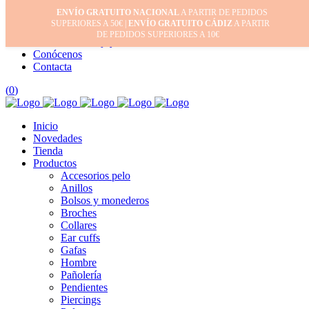
ENVÍO GRATUITO NACIONAL
A PARTIR DE PEDIDOS
Inicio
SUPERIORES A 50€ |
ENVÍO GRATUITO CÁDIZ
A PARTIR
Mi cuenta
DE PEDIDOS SUPERIORES A 10€
Cuidado de tus joyas
Conócenos
Contacta
(
0
)
Inicio
Novedades
Tienda
Productos
Accesorios pelo
Anillos
Bolsos y monederos
Broches
Collares
Ear cuffs
Gafas
Hombre
Pañolería
Pendientes
Piercings