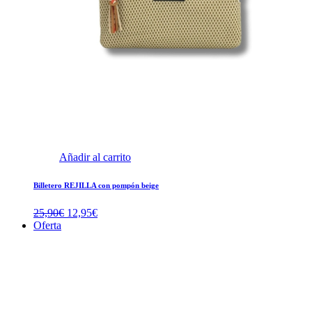
Añadir al carrito
Billetero REJILLA con pompón beige
El
El
25,90
€
12,95
€
precio
precio
Oferta
original
actual
era:
es:
25,90€.
12,95€.