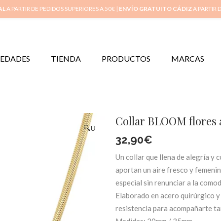
Inicio
Mi 
AL
A PARTIR DE PEDIDOS SUPERIORES A 50€ |
ENVÍO GRATUITO CÁDIZ
A PARTIR 
EDADES
TIENDA
PRODUCTOS
MARCAS
Collar BLOOM flores 
🔍
32,90
€
Un collar que llena de alegría y c
aportan un aire fresco y femeni
especial sin renunciar a la comod
Elaborado en acero quirúrgico y 
resistencia para acompañarte tan