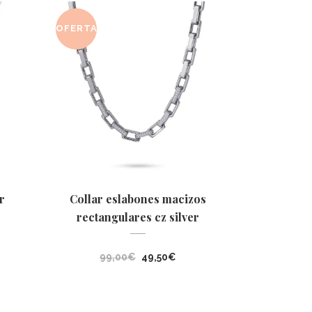
OFERTA
r
Collar eslabones macizos
rectangulares cz silver
cio
El
El
99,00
€
49,50
€
ual
precio
precio
original
actual
5€.
era:
es: