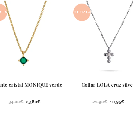
RTA
OFERTA
nte cristal MONIQUE verde
Collar LOLA cruz silve
El
El
El
El
34,00
€
23,80
€
21,90
€
10,95
€
precio
precio
precio
pre
original
actual
original
act
era:
es:
era:
es:
34,00€.
23,80€.
21,90€.
10,9