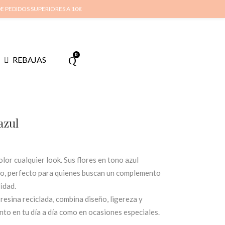
cuenta
Cuidado de tus joyas
Conócenos
Contacta
(
0
)
DE PEDIDOS SUPERIORES A 10€
0
REBAJAS
azul
olor cualquier look. Sus flores en tono azul
no, perfecto para quienes buscan un complemento
idad.
resina reciclada, combina diseño, ligereza y
to en tu día a día como en ocasiones especiales.