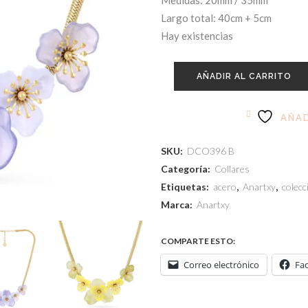
Medidas: 20mm / 35mm
Largo total: 40cm + 5cm
Hay existencias
AÑADIR AL CARRITO
AÑAD
SKU:
DCO396 B
Categoría:
Collares
Etiquetas:
acero
,
Anartxy
,
colec
Marca:
Anartxy
COMPARTE ESTO:
Correo electrónico
Fa