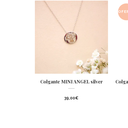
OFE
Colgante MINI ANGEL silver
Colga
39,00
€