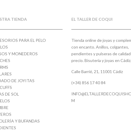
STRA TIENDA
EL TALLER DE COQUI
ESORIOS PARA EL PELO
Tienda online de joyas y compl
LLOS
con encanto. Anillos, colgantes,
SOS Y MONEDEROS
pendientes y pulseras de calidad
CHES
precio. Bisutería y joyas en Cádiz
RMS
Calle Barrié, 21, 11001 Cádiz
LARES
DADO DE JOYITAS
(+34) 856 17 40 84
 CUFFS
INFO@ELTALLERDECOQUISHO
AS DE SOL
M
ELOS
BRE
VEROS
OLERÍA Y BUFANDAS
DIENTES