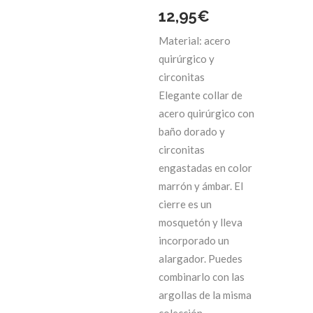
El
El
12,95
€
Material: acero
precio
precio
quirúrgico y
original
actual
circonitas
Elegante collar de
era:
es:
acero quirúrgico con
baño dorado y
25,90€.
12,95€.
circonitas
engastadas en color
marrón y ámbar. El
cierre es un
mosquetón y lleva
incorporado un
alargador. Puedes
combinarlo con las
argollas de la misma
colección.