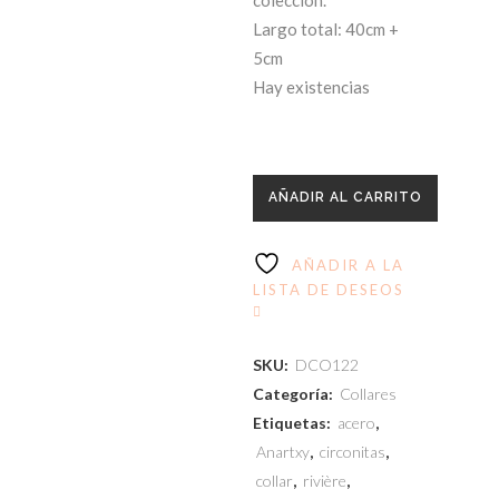
Largo total: 40cm +
5cm
Hay existencias
AÑADIR AL CARRITO
AÑADIR A LA
LISTA DE DESEOS
SKU:
DCO122
Categoría:
Collares
Etiquetas:
acero
,
Anartxy
,
circonitas
,
collar
,
rivière
,