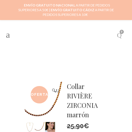
ENVÍO GRATUITO NACIONAL
A PARTIR DE PEDIDOS
SUPERIORES A 50€ |
ENVÍO GRATUITO CÁDIZ
A PARTIR DE
PEDIDOS SUPERIORES A 10€
0
Collar
🔍
RIVIÈRE
OFERTA
ZIRCONIA
marrón
25,90
€