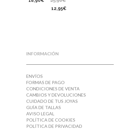
18,90
€
25,90
€
El
El
12,95
€
precio
precio
original
actual
era:
es:
25,90€.
12,95€.
INFORMACIÓN
ENVÍOS
FORMAS DE PAGO
CONDICIONES DE VENTA
CAMBIOS Y DEVOLUCIONES
CUIDADO DE TUS JOYAS
GUÍA DE TALLAS
AVISO LEGAL
POLÍTICA DE COOKIES
POLÍTICA DE PRIVACIDAD