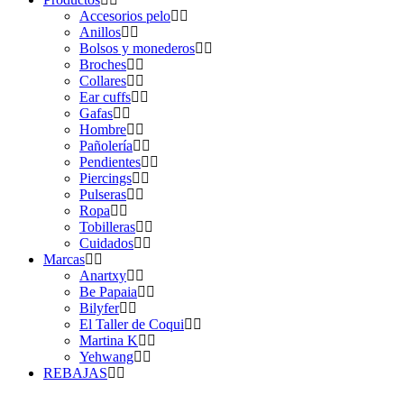
Accesorios pelo
Anillos
Bolsos y monederos
Broches
Collares
Ear cuffs
Gafas
Hombre
Pañolería
Pendientes
Piercings
Pulseras
Ropa
Tobilleras
Cuidados
Marcas
Anartxy
Be Papaia
Bilyfer
El Taller de Coqui
Martina K
Yehwang
REBAJAS