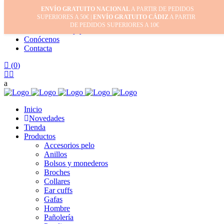
ENVÍO GRATUITO NACIONAL
A PARTIR DE PEDIDOS
Inicio
SUPERIORES A 50€ |
ENVÍO GRATUITO CÁDIZ
A PARTIR
Mi cuenta
DE PEDIDOS SUPERIORES A 10€
Cuidado de tus joyas
Conócenos
Contacta
(
0
)
Inicio
Novedades
Tienda
Productos
Accesorios pelo
Anillos
Bolsos y monederos
Broches
Collares
Ear cuffs
Gafas
Hombre
Pañolería