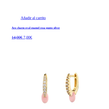
Añadir al carrito
Aro charm oval enamel rosa punto silver
El
El
14,00
€
7,00
€
precio
precio
original
actual
era:
es:
14,00€.
7,00€.