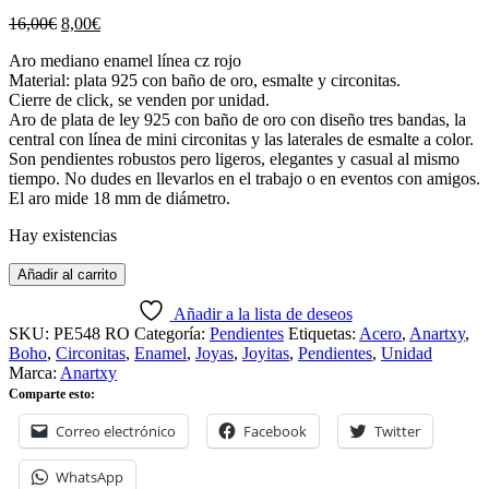
El
El
16,00
€
8,00
€
precio
precio
Aro mediano enamel línea cz rojo
original
actual
Material: plata 925 con baño de oro, esmalte y circonitas.
era:
es:
Cierre de click, se venden por unidad.
16,00€.
8,00€.
Aro de plata de ley 925 con baño de oro con diseño tres bandas, la
central con línea de mini circonitas y las laterales de esmalte a color.
Son pendientes robustos pero ligeros, elegantes y casual al mismo
tiempo. No dudes en llevarlos en el trabajo o en eventos con amigos.
El aro mide 18 mm de diámetro.
Hay existencias
Añadir al carrito
Añadir a la lista de deseos
SKU:
PE548 RO
Categoría:
Pendientes
Etiquetas:
Acero
,
Anartxy
,
Boho
,
Circonitas
,
Enamel
,
Joyas
,
Joyitas
,
Pendientes
,
Unidad
Marca:
Anartxy
Comparte esto:
Correo electrónico
Facebook
Twitter
WhatsApp