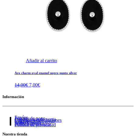
Añadir al carrito
Aro charm oval enamel negro punto silver
El
El
14,00
€
7,00
€
precio
precio
original
actual
Información
era:
es:
14,00€.
7,00€.
Envíos
Formas de pago
Condiciones de venta
Cambios y devoluciones
Cuidado de tus joyas
Guía de tallas
Aviso Legal
Política de cookies
Política de privacidad
Nuestra tienda