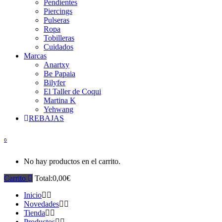
Pendientes
Piercings
Pulseras
Ropa
Tobilleras
Cuidados
Marcas
Anartxy
Be Papaia
Bilyfer
El Taller de Coqui
Martina K
Yehwang
REBAJAS
0
No hay productos en el carrito.
Carrito
Total:
0,00
€
Inicio
Novedades
Tienda
Productos