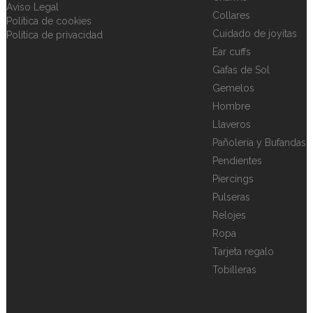
Aviso Legal
Collares
Política de cookies
Cuidado de joyitas
Política de privacidad
Ear cuffs
Gafas de Sol
Gemelos
Hombre
Llaveros
Pañolería y Bufandas
Pendientes
Piercings
Pulseras
Relojes
Ropa
Tarjeta regalo
Tobilleras