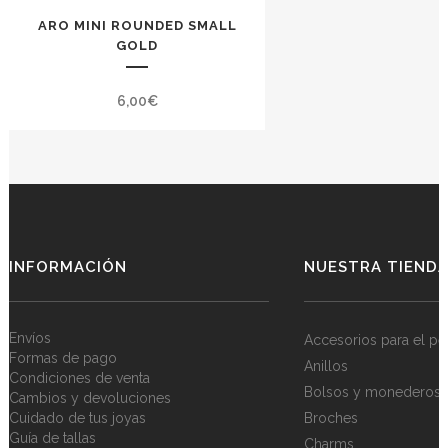
ARO MINI ROUNDED SMALL
GOLD
6,00
€
INFORMACIÓN
NUESTRA TIEND
Envíos
Accesorios para el pe
Formas de pago
Anillos
Condiciones de venta
Bolsos y monederos
Cambios y devoluciones
Cuidado de tus joyas
Broches
Guía de tallas
Charms