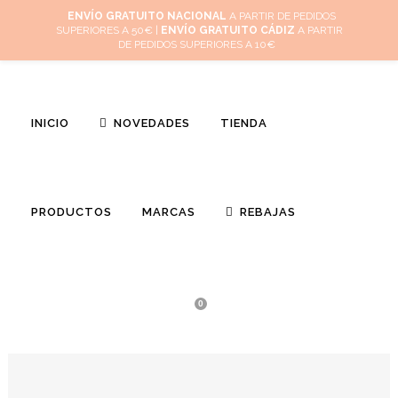
Inicio
Mi cuenta
Cuidado de tus joyas
Conócenos
Contacta
ENVÍO GRATUITO NACIONAL
A PARTIR DE PEDIDOS
SUPERIORES A 50€ |
ENVÍO GRATUITO CÁDIZ
A PARTIR
(
0
)
DE PEDIDOS SUPERIORES A 10€
INICIO
NOVEDADES
TIENDA
PRODUCTOS
MARCAS
REBAJAS
0