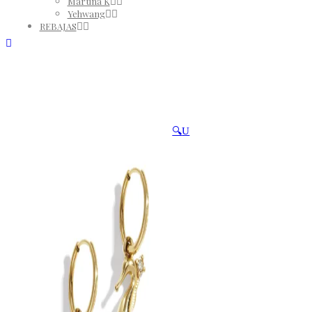
Martina K
Yehwang
REBAJAS
🔍