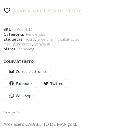
AÑADIR A LA LISTA DE DESEOS
SKU:
296258 D
Categoría:
Pendientes
Etiquetas:
acero
,
aros charm
,
caballito de
mar
,
pendientes
,
yehwang
Marca:
Yehwang
COMPARTE ESTO:
Correo electrónico
Facebook
Twitter
WhatsApp
Descripción
Aros acero CABALLITO DE MAR gold.