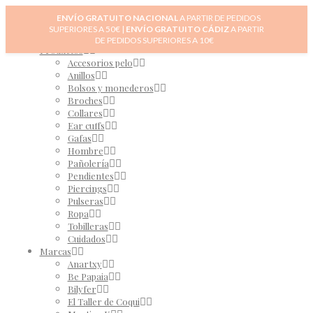
Inicio
ENVÍO GRATUITO NACIONAL
A PARTIR DE PEDIDOS
Novedades
SUPERIORES A 50€ |
ENVÍO GRATUITO CÁDIZ
A PARTIR
0
Tienda
DE PEDIDOS SUPERIORES A 10€
Productos
Accesorios pelo
Anillos
Bolsos y monederos
Broches
Collares
Ear cuffs
Gafas
Hombre
Pañolería
Pendientes
Piercings
Pulseras
Ropa
Tobilleras
Cuidados
Marcas
Anartxy
Be Papaia
Bilyfer
El Taller de Coqui