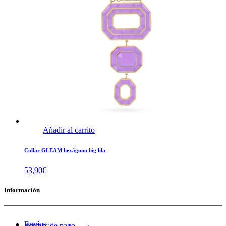
Añadir al carrito
Collar GLEAM hexágono big lila
53,90
€
Información
Envíos
Formas de pago