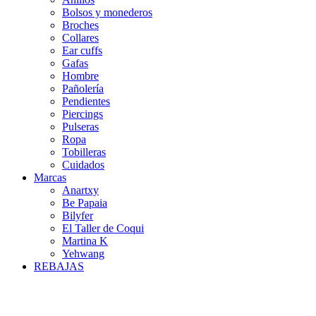
Bolsos y monederos
Broches
Collares
Ear cuffs
Gafas
Hombre
Pañolería
Pendientes
Piercings
Pulseras
Ropa
Tobilleras
Cuidados
Marcas
Anartxy
Be Papaia
Bilyfer
El Taller de Coqui
Martina K
Yehwang
REBAJAS