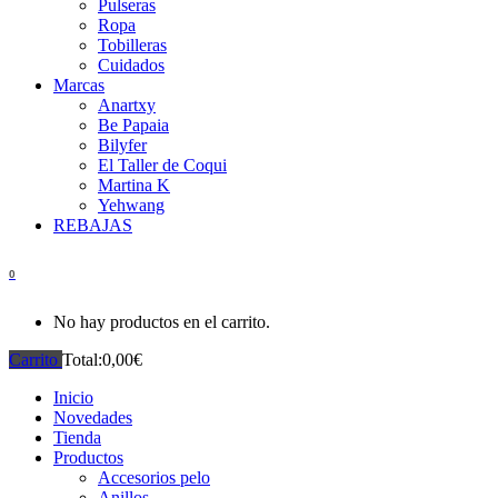
Pulseras
Ropa
Tobilleras
Cuidados
Marcas
Anartxy
Be Papaia
Bilyfer
El Taller de Coqui
Martina K
Yehwang
REBAJAS
0
No hay productos en el carrito.
Carrito
Total:
0,00
€
Inicio
Novedades
Tienda
Productos
Accesorios pelo
Anillos