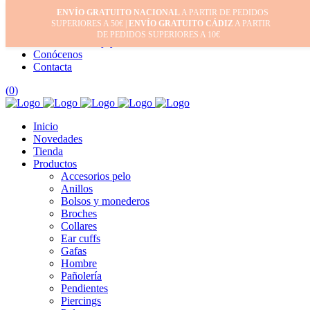
ENVÍO GRATUITO NACIONAL
A PARTIR DE PEDIDOS
Inicio
SUPERIORES A 50€ |
ENVÍO GRATUITO CÁDIZ
A PARTIR
Mi cuenta
DE PEDIDOS SUPERIORES A 10€
Cuidado de tus joyas
Conócenos
Contacta
(
0
)
Inicio
Novedades
Tienda
Productos
Accesorios pelo
Anillos
Bolsos y monederos
Broches
Collares
Ear cuffs
Gafas
Hombre
Pañolería
Pendientes
Piercings