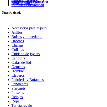
Condiciones de venta
Cambios y devoluciones
Cuidado de tus joyas
Guía de tallas
Aviso Legal
Política de cookies
Política de privacidad
Nuestra tienda
Accesorios para el pelo
Anillos
Bolsos y monederos
Broches
Charms
Collares
Cuidado de joyitas
Ear cuffs
Gafas de Sol
Gemelos
Hombre
Llaveros
Pañolería y Bufandas
Pendientes
Piercings
Pulseras
Relojes
Ropa
Tarjeta regalo