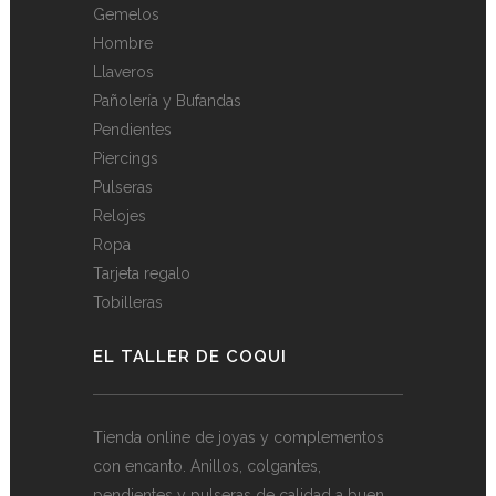
Gemelos
Hombre
Llaveros
Pañolería y Bufandas
Pendientes
Piercings
Pulseras
Relojes
Ropa
Tarjeta regalo
Tobilleras
EL TALLER DE COQUI
Tienda online de joyas y complementos
con encanto. Anillos, colgantes,
pendientes y pulseras de calidad a buen