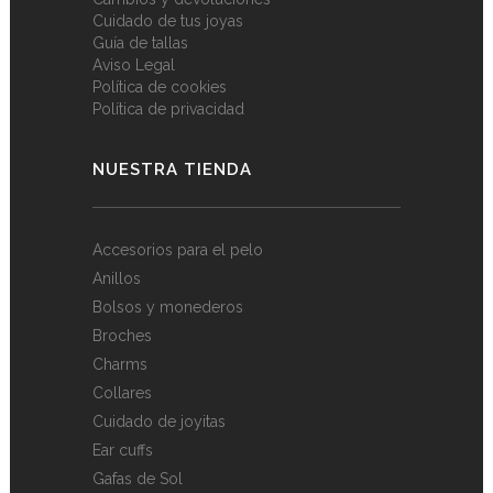
Cuidado de tus joyas
Guía de tallas
Aviso Legal
Política de cookies
Política de privacidad
NUESTRA TIENDA
Accesorios para el pelo
Anillos
Bolsos y monederos
Broches
Charms
Collares
Cuidado de joyitas
Ear cuffs
Gafas de Sol