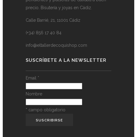
precio. Bisutería y joyas en Cádiz.
Calle Barrié, 21, 11001 Cádiz
(+34) 856 17 40 84
info@eltallerdecoquishop.com
SUSCRÍBETE A LA NEWSLETTER
Email
*
Nombre
*
campo obligatorio