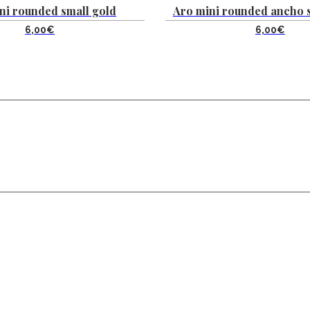
ni rounded small gold
Aro mini rounded ancho s
6,00
€
6,00
€