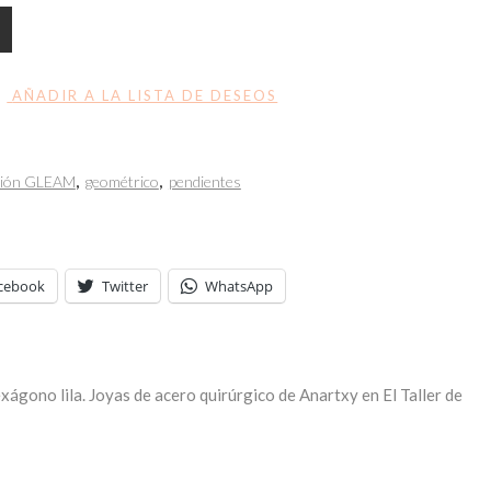
AÑADIR A LA LISTA DE DESEOS
ción GLEAM
,
geométrico
,
pendientes
cebook
Twitter
WhatsApp
gono lila. Joyas de acero quirúrgico de Anartxy en El Taller de