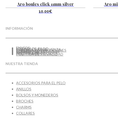
Aro boules click 11mm silver
Aro mi
10,00
€
INFORMACIÓN
ENVÍOS
FORMAS DE PAGO
CONDICIONES DE VENTA
CAMBIOS Y DEVOLUCIONES
CUIDADO DE TUS JOYAS
GUÍA DE TALLAS
AVISO LEGAL
POLÍTICA DE COOKIES
POLÍTICA DE PRIVACIDAD
NUESTRA TIENDA
ACCESORIOS PARA EL PELO
ANILLOS
BOLSOS Y MONEDEROS
BROCHES
CHARMS
COLLARES