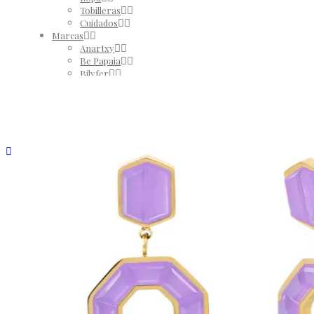
Tobilleras
Cuidados
Marcas
Anartxy
Be Papaia
Bilyfer
El Taller de Coqui
Martina K
Yehwang
REBAJAS