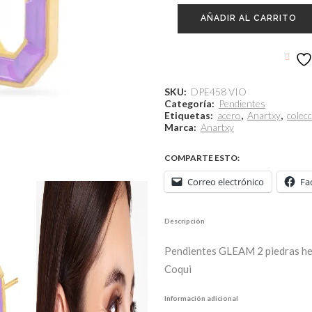
AÑADIR AL CARRITO
SKU:
DPE458 VIO
Categoría:
Pendientes
Etiquetas:
acero
,
Anartxy
,
colec
Marca:
Anartxy
COMPARTE ESTO:
Correo electrónico
Fa
Descripción
Pendientes GLEAM 2 piedras hexá
Coqui
Información adicional