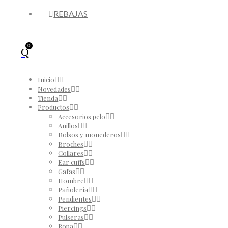
REBAJAS
0
Inicio
Novedades
Tienda
Productos
Accesorios pelo
Anillos
Bolsos y monederos
Broches
Collares
Ear cuffs
Gafas
Hombre
Pañolería
Pendientes
Piercings
Pulseras
Ropa