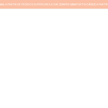
NAL
A PARTIR DE PEDIDOS SUPERIORES A 50€ |
ENVÍO GRATUITO CÁDIZ
A PARTIR