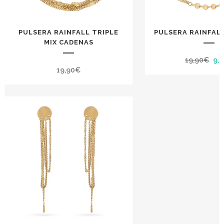
PULSERA RAINFALL TRIPLE
PULSERA RAINFAL
MIX CADENAS
El
19,90
€
9,
19,90
€
pre
ori
era
19,