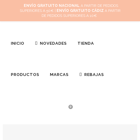
Inicio
Mi cuenta
Cuidado de tus joyas
Conócenos
Contacta
ENVÍO GRATUITO NACIONAL
A PARTIR DE PEDIDOS
SUPERIORES A 50€ |
ENVÍO GRATUITO CÁDIZ
A PARTIR
(
0
)
DE PEDIDOS SUPERIORES A 10€
INICIO
NOVEDADES
TIENDA
PRODUCTOS
MARCAS
REBAJAS
0