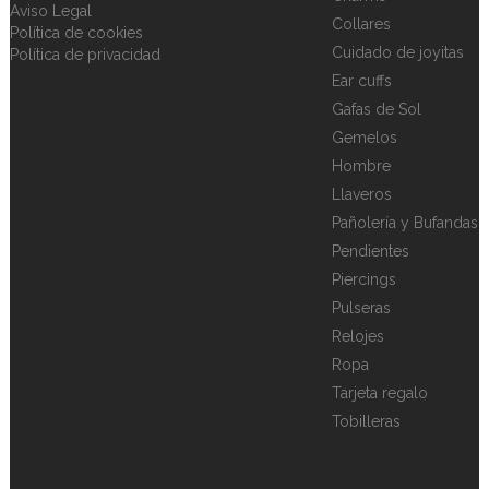
Aviso Legal
Collares
Política de cookies
Cuidado de joyitas
Política de privacidad
Ear cuffs
Gafas de Sol
Gemelos
Hombre
Llaveros
Pañolería y Bufandas
Pendientes
Piercings
Pulseras
Relojes
Ropa
Tarjeta regalo
Tobilleras