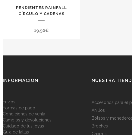
PENDIENTES RAINFALL
CÍRCULO Y CADENAS
19,90
€
INFORMACIÓN
NUESTRA TIEND
Envíos
Accesorios para el pe
Formas de pago
Anillos
Condiciones de venta
Bolsos y monederos
Cambios y devoluciones
Cuidado de tus joyas
Broches
Guía de tallas
Charms