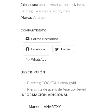
Etiquetas:
acero
,
Anartxy
,
cocktail
,
helix
,
piercing
,
piercings de acero
,
rosa
Marca:
Anartxy
COMPARTE ESTO:
Correo electrónico
Facebook
Twitter
WhatsApp
DESCRIPCIÓN
Piercing COCKTAIL rosa gold.
Piercings de acero de Anartxy Jewel
INFORMACIÓN ADICIONAL
Marca
ANARTXY