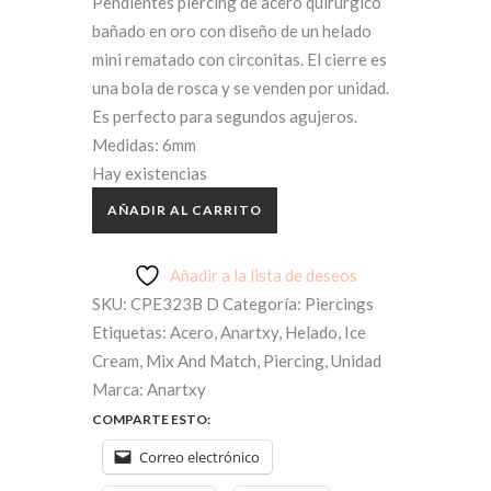
original
actual
Pendientes piercing de acero quirúrgico
bañado en oro con diseño de un helado
era:
es:
mini rematado con circonitas. El cierre es
una bola de rosca y se venden por unidad.
6,00€.
3,00€.
Es perfecto para segundos agujeros.
Medidas: 6mm
Hay existencias
AÑADIR AL CARRITO
Añadir a la lista de deseos
SKU:
CPE323B D
Categoría:
Piercings
Etiquetas:
Acero
,
Anartxy
,
Helado
,
Ice
Cream
,
Mix And Match
,
Piercing
,
Unidad
Marca:
Anartxy
COMPARTE ESTO:
Correo electrónico