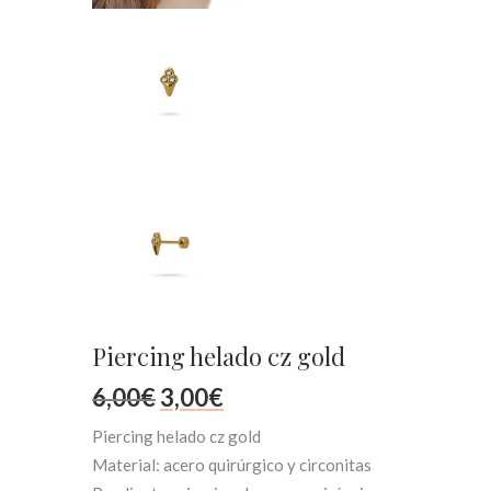
Piercing helado cz gold
El
El
6,00
€
3,00
€
Piercing helado cz gold
precio
precio
Material: acero quirúrgico y circonitas