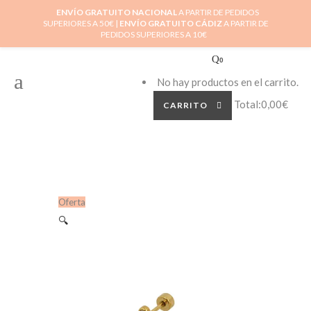
ENVÍO GRATUITO NACIONAL
A PARTIR DE PEDIDOS
SUPERIORES A 50€ |
ENVÍO GRATUITO CÁDIZ
A PARTIR DE
PEDIDOS SUPERIORES A 10€
0
No hay productos en el carrito.
Total:
0,00
€
CARRITO
Oferta
🔍