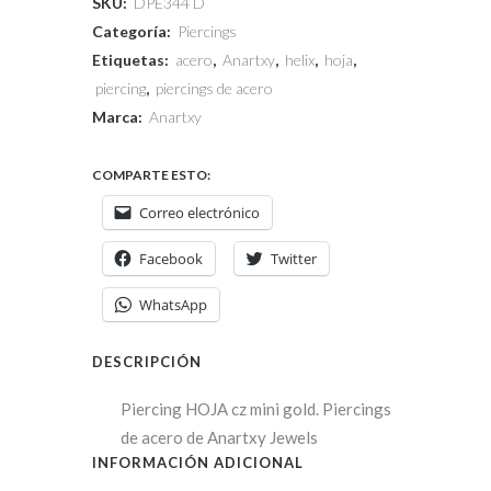
SKU:
DPE344 D
Categoría:
Piercings
Etiquetas:
acero
,
Anartxy
,
helix
,
hoja
,
piercing
,
piercings de acero
Marca:
Anartxy
COMPARTE ESTO:
Correo electrónico
Facebook
Twitter
WhatsApp
DESCRIPCIÓN
Piercing HOJA cz mini gold. Piercings
de acero de Anartxy Jewels
INFORMACIÓN ADICIONAL