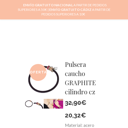
ENVÍO GRATUITO NACIONAL
A PARTIR DE PEDIDOS
SUPERIORES A 50€ |
ENVÍO GRATUITO CÁDIZ
A PARTIR DE
0
PEDIDOS SUPERIORES A 10€
Pulsera
🔍
caucho
OFERTA
GRAPHITE
cilindro cz
32,90
€
El
El
20,32
€
Material: acero
precio
precio