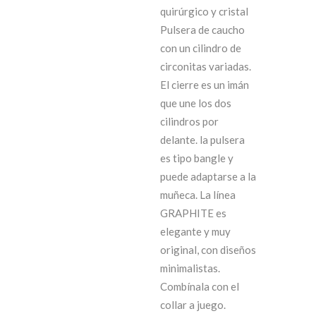
quirúrgico y cristal
original
actual
Pulsera de caucho
con un cilindro de
era:
es:
circonitas variadas.
El cierre es un imán
32,90€.
20,32€.
que une los dos
cilindros por
delante. la pulsera
es tipo bangle y
puede adaptarse a la
muñeca. La línea
GRAPHITE es
elegante y muy
original, con diseños
minimalistas.
Combínala con el
collar a juego.