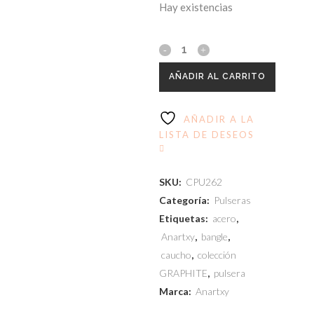
Hay existencias
AÑADIR AL CARRITO
AÑADIR A LA
LISTA DE DESEOS
SKU:
CPU262
Categoría:
Pulseras
Etiquetas:
acero
,
Anartxy
,
bangle
,
caucho
,
colección
GRAPHITE
,
pulsera
Marca:
Anartxy