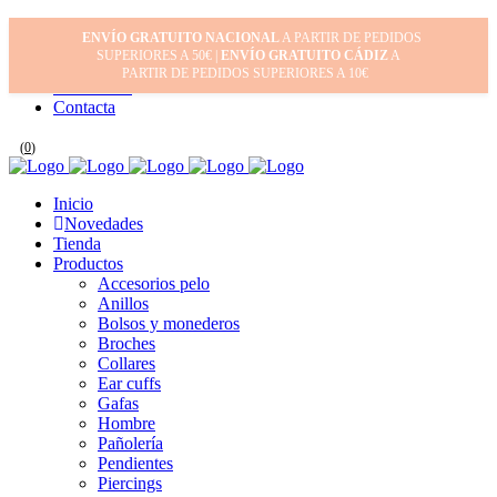
Inicio
ENVÍO GRATUITO NACIONAL
A PARTIR DE PEDIDOS
Mi cuenta
SUPERIORES A 50€ |
ENVÍO GRATUITO CÁDIZ
A
Cuidado de tus joyas
PARTIR DE PEDIDOS SUPERIORES A 10€
Conócenos
Contacta
(
0
)
Inicio
Novedades
Tienda
Productos
Accesorios pelo
Anillos
Bolsos y monederos
Broches
Collares
Ear cuffs
Gafas
Hombre
Pañolería
Pendientes
Piercings