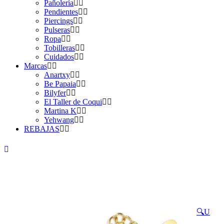
Pañolería
Pendientes
Piercings
Pulseras
Ropa
Tobilleras
Cuidados
Marcas
Anartxy
Be Papaia
Bilyfer
El Taller de Coqui
Martina K
Yehwang
REBAJAS
🔍