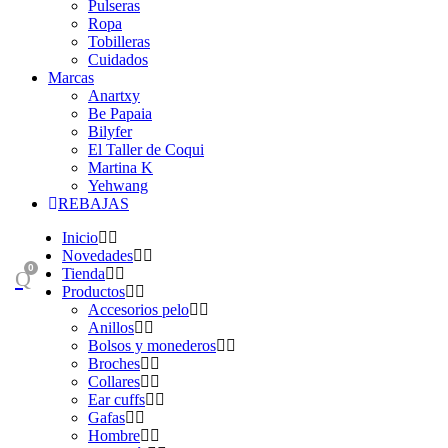
Pulseras
Ropa
Tobilleras
Cuidados
Marcas
Anartxy
Be Papaia
Bilyfer
El Taller de Coqui
Martina K
Yehwang
REBAJAS
Inicio
Novedades
0
Tienda
Productos
Accesorios pelo
Anillos
Bolsos y monederos
Broches
Collares
Ear cuffs
Gafas
Hombre