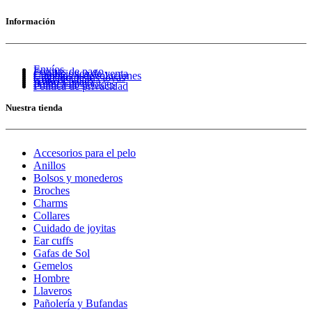
Información
Envíos
Formas de pago
Condiciones de venta
Cambios y devoluciones
Cuidado de tus joyas
Guía de tallas
Aviso Legal
Política de cookies
Política de privacidad
Nuestra tienda
Accesorios para el pelo
Anillos
Bolsos y monederos
Broches
Charms
Collares
Cuidado de joyitas
Ear cuffs
Gafas de Sol
Gemelos
Hombre
Llaveros
Pañolería y Bufandas