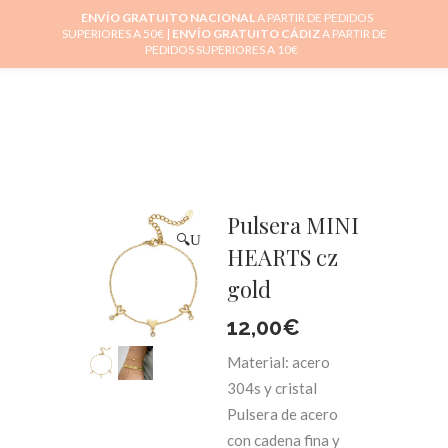
ENVÍO GRATUITO NACIONAL
A PARTIR DE PEDIDOS
SUPERIORES A 50€ |
ENVÍO GRATUITO CÁDIZ
A PARTIR DE
PEDIDOS SUPERIORES A 10€
0
Pulsera MINI
🔍
HEARTS cz
gold
12,00
€
Material: acero
304s y cristal
Pulsera de acero
con cadena fina y