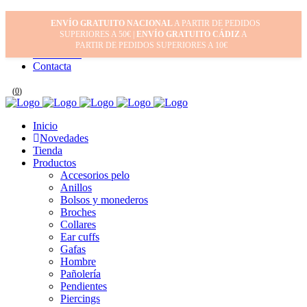
Inicio
ENVÍO GRATUITO NACIONAL
A PARTIR DE PEDIDOS
Mi cuenta
SUPERIORES A 50€ |
ENVÍO GRATUITO CÁDIZ
A
Cuidado de tus joyas
PARTIR DE PEDIDOS SUPERIORES A 10€
Conócenos
Contacta
(
0
)
Inicio
Novedades
Tienda
Productos
Accesorios pelo
Anillos
Bolsos y monederos
Broches
Collares
Ear cuffs
Gafas
Hombre
Pañolería
Pendientes
Piercings