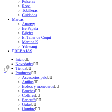
Pulseras
Ropa
Tobilleras
Cuidados
Marcas
Anartxy
Be Papaia
Bilyfer
El Taller de Coqui
Martina K
Yehwang
REBAJAS
Inicio
Novedades
0
Tienda
Productos
Accesorios pelo
Anillos
Bolsos y monederos
Broches
Collares
Ear cuffs
Gafas
Hombre