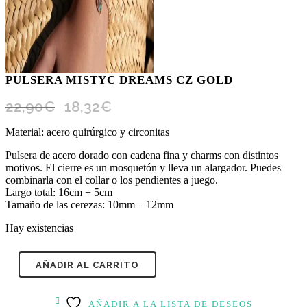
PULSERA MISTYC DREAMS CZ GOLD
El
El
22,90
€
18,32
€
precio
precio
original
actual
Material: acero quirúrgico y circonitas
era:
es:
22,90€.
18,32€.
Pulsera de acero dorado con cadena fina y charms con distintos
motivos. El cierre es un mosquetón y lleva un alargador. Puedes
combinarla con el collar o los pendientes a juego.
Largo total: 16cm + 5cm
Tamaño de las cerezas: 10mm – 12mm
Hay existencias
AÑADIR AL CARRITO
AÑADIR A LA LISTA DE DESEOS