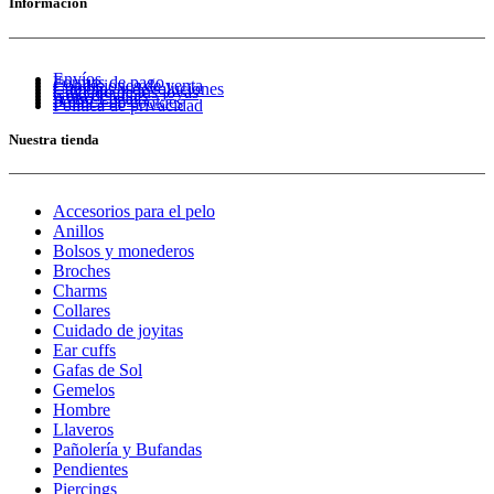
Información
25,90€.
20,72€.
Envíos
Formas de pago
Condiciones de venta
Cambios y devoluciones
Cuidado de tus joyas
Guía de tallas
Aviso Legal
Política de cookies
Política de privacidad
Nuestra tienda
Accesorios para el pelo
Anillos
Bolsos y monederos
Broches
Charms
Collares
Cuidado de joyitas
Ear cuffs
Gafas de Sol
Gemelos
Hombre
Llaveros
Pañolería y Bufandas
Pendientes
Piercings