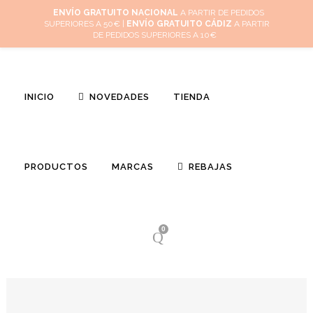
Inicio
Mi cuenta
Cuidado de tus joyas
Conócenos
Contacta
ENVÍO GRATUITO NACIONAL
A PARTIR DE PEDIDOS
SUPERIORES A 50€ |
ENVÍO GRATUITO CÁDIZ
A PARTIR
(
0
)
DE PEDIDOS SUPERIORES A 10€
INICIO
NOVEDADES
TIENDA
PRODUCTOS
MARCAS
REBAJAS
0