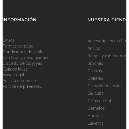
INFORMACIÓN
NUESTRA TIEND
Envíos
Accesorios para el pe
Formas de pago
Anillos
Condiciones de venta
Bolsos y monederos
Cambios y devoluciones
Cuidado de tus joyas
Broches
Guía de tallas
Charms
Aviso Legal
Collares
Política de cookies
Cuidado de joyitas
Política de privacidad
Ear cuffs
Gafas de Sol
Gemelos
Hombre
Llaveros