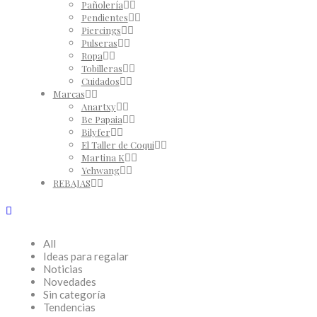
Pañolería
Pendientes
Piercings
Pulseras
Ropa
Tobilleras
Cuidados
Marcas
Anartxy
Be Papaia
Bilyfer
El Taller de Coqui
Martina K
Yehwang
REBAJAS
All
Ideas para regalar
Noticias
Novedades
Sin categoría
Tendencias