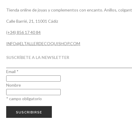
Tienda online de joyas y complementos con encanto. Anillos, colgante
Calle Barrié, 21, 11001 Cádiz
(+34) 856 17 40 84
INFO@ELTALLERDECOQUISHOP.COM
SUSCRÍBETE A LA NEWSLETTER
Email
*
Nombre
*
campo obligatorio