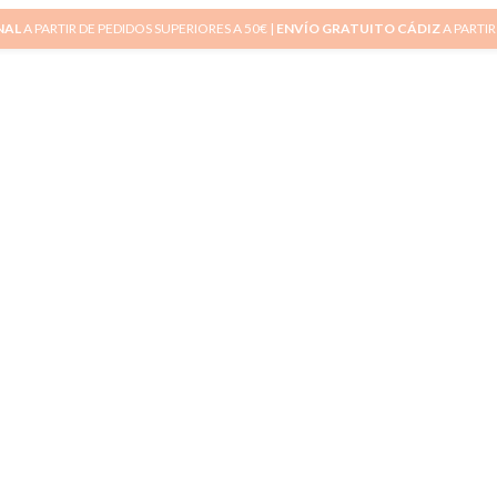
NAL
A PARTIR DE PEDIDOS SUPERIORES A 50€ |
ENVÍO GRATUITO CÁDIZ
A PARTIR