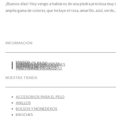
¡Buenos días! Hoy vengo a hablaros de una piedra preciosa muy d
amplia gama de colores, que incluye el rosa, amarillo, azul, verde..
INFORMACIÓN
ENVÍOS
FORMAS DE PAGO
CONDICIONES DE VENTA
CAMBIOS Y DEVOLUCIONES
CUIDADO DE TUS JOYAS
GUÍA DE TALLAS
AVISO LEGAL
POLÍTICA DE COOKIES
POLÍTICA DE PRIVACIDAD
NUESTRA TIENDA
ACCESORIOS PARA EL PELO
ANILLOS
BOLSOS Y MONEDEROS
BROCHES