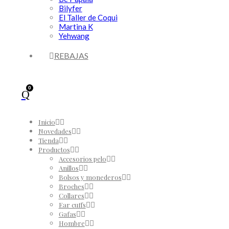
Bilyfer
El Taller de Coqui
Martina K
Yehwang
REBAJAS
0
Inicio
Novedades
Tienda
Productos
Accesorios pelo
Anillos
Bolsos y monederos
Broches
Collares
Ear cuffs
Gafas
Hombre