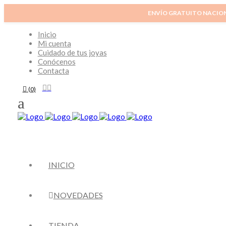
ENVÍO GRATUITO NACIO
Inicio
Mi cuenta
Cuidado de tus joyas
Conócenos
Contacta
(
0
)
INICIO
NOVEDADES
TIENDA