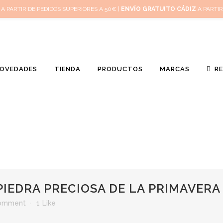
Inicio
Mi 
A PARTIR DE PEDIDOS SUPERIORES A 50€ |
ENVÍO GRATUITO CÁDIZ
A PARTIR
OVEDADES
TIENDA
PRODUCTOS
MARCAS
R
PIEDRA PRECIOSA DE LA PRIMAVERA
omment
1
Like