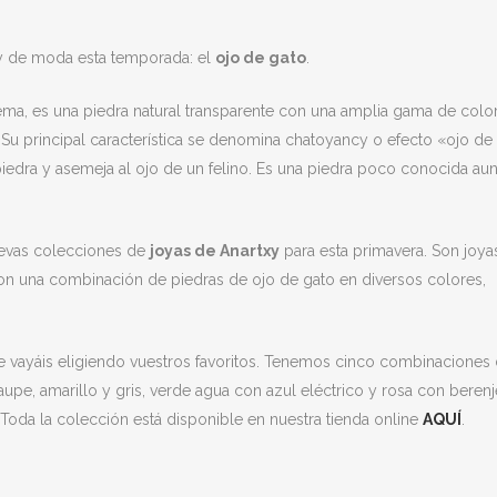
y de moda esta temporada: el
ojo de gato
.
ma, es una piedra natural transparente con una amplia gama de color
a. Su principal característica se denomina chatoyancy o efecto «ojo de
piedra y asemeja al ojo de un felino. Es una piedra poco conocida au
nuevas colecciones de
joyas de Anartxy
para esta primavera. Son joya
on una combinación de piedras de ojo de gato en diversos colores,
e vayáis eligiendo vuestros favoritos. Tenemos cinco combinaciones
aupe, amarillo y gris, verde agua con azul eléctrico y rosa con berenj
Toda la colección está disponible en nuestra tienda online
AQUÍ
.