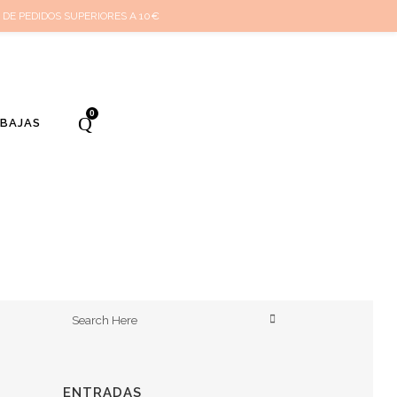
cuenta
Cuidado de tus joyas
Conócenos
Contacta
(
0
)
 DE PEDIDOS SUPERIORES A 10€
0
EBAJAS
ENTRADAS