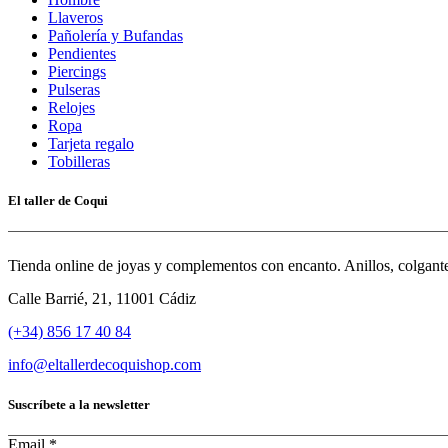
Llaveros
Pañolería y Bufandas
Pendientes
Piercings
Pulseras
Relojes
Ropa
Tarjeta regalo
Tobilleras
El taller de Coqui
Tienda online de joyas y complementos con encanto. Anillos, colgantes
Calle Barrié, 21, 11001 Cádiz
(+34) 856 17 40 84
info@eltallerdecoquishop.com
Suscríbete a la newsletter
Email
*