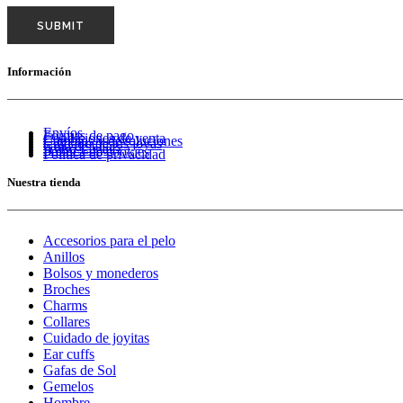
Información
Envíos
Formas de pago
Condiciones de venta
Cambios y devoluciones
Cuidado de tus joyas
Guía de tallas
Aviso Legal
Política de cookies
Política de privacidad
Nuestra tienda
Accesorios para el pelo
Anillos
Bolsos y monederos
Broches
Charms
Collares
Cuidado de joyitas
Ear cuffs
Gafas de Sol
Gemelos
Hombre