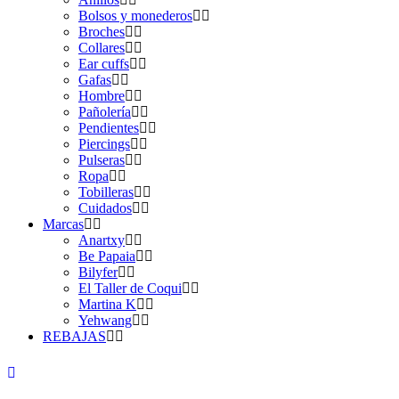
Bolsos y monederos
Broches
Collares
Ear cuffs
Gafas
Hombre
Pañolería
Pendientes
Piercings
Pulseras
Ropa
Tobilleras
Cuidados
Marcas
Anartxy
Be Papaia
Bilyfer
El Taller de Coqui
Martina K
Yehwang
REBAJAS