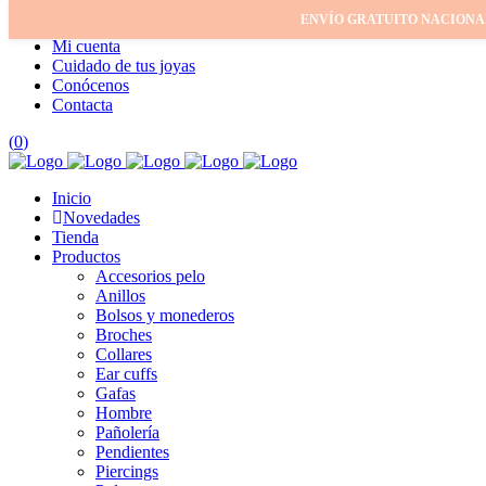
ENVÍO GRATUITO NACIONA
Inicio
Mi cuenta
Cuidado de tus joyas
Conócenos
Contacta
(
0
)
Inicio
Novedades
Tienda
Productos
Accesorios pelo
Anillos
Bolsos y monederos
Broches
Collares
Ear cuffs
Gafas
Hombre
Pañolería
Pendientes
Piercings