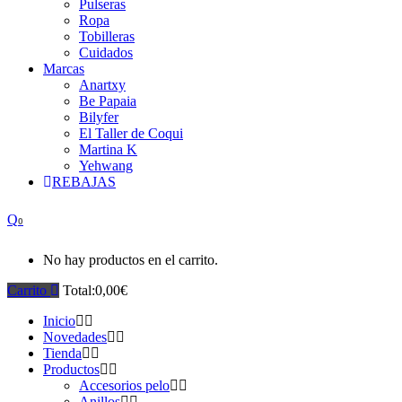
Pulseras
Ropa
Tobilleras
Cuidados
Marcas
Anartxy
Be Papaia
Bilyfer
El Taller de Coqui
Martina K
Yehwang
REBAJAS
0
No hay productos en el carrito.
Carrito
Total:
0,00
€
Inicio
Novedades
Tienda
Productos
Accesorios pelo
Anillos