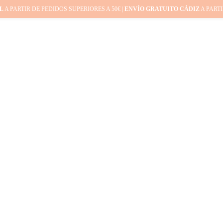
L
A PARTIR DE PEDIDOS SUPERIORES A 50€ |
ENVÍO GRATUITO CÁDIZ
A PARTI