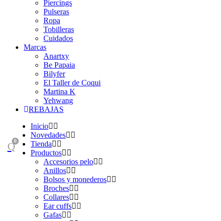
Piercings
Pulseras
Ropa
Tobilleras
Cuidados
Marcas
Anartxy
Be Papaia
Bilyfer
El Taller de Coqui
Martina K
Yehwang
REBAJAS
Inicio
Novedades
0
Tienda
Productos
Accesorios pelo
Anillos
Bolsos y monederos
Broches
Collares
Ear cuffs
Gafas