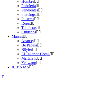
Hombre
Pañolería
Pendientes
Piercings
Pulseras
Ropa
Tobilleras
Cuidados
Marcas
Anartxy
Be Papaia
Bilyfer
El Taller de Coqui
Martina K
Yehwang
REBAJAS