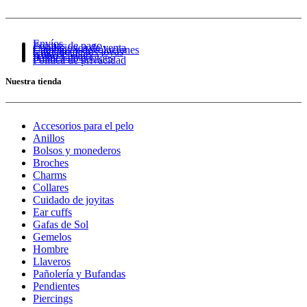
Envíos
Formas de pago
Condiciones de venta
Cambios y devoluciones
Cuidado de tus joyas
Guía de tallas
Aviso Legal
Política de cookies
Política de privacidad
Nuestra tienda
Accesorios para el pelo
Anillos
Bolsos y monederos
Broches
Charms
Collares
Cuidado de joyitas
Ear cuffs
Gafas de Sol
Gemelos
Hombre
Llaveros
Pañolería y Bufandas
Pendientes
Piercings