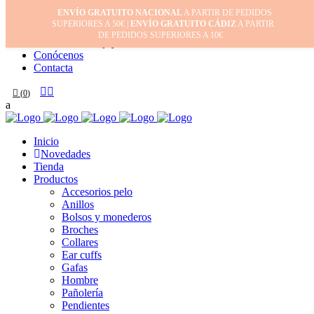
ENVÍO GRATUITO NACIONAL
A PARTIR DE PEDIDOS
Inicio
SUPERIORES A 50€ |
ENVÍO GRATUITO CÁDIZ
A PARTIR
Mi cuenta
DE PEDIDOS SUPERIORES A 10€
Cuidado de tus joyas
Conócenos
Contacta
(
0
)
Inicio
Novedades
Tienda
Productos
Accesorios pelo
Anillos
Bolsos y monederos
Broches
Collares
Ear cuffs
Gafas
Hombre
Pañolería
Pendientes