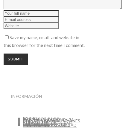
Save my name, email, and website in
this browser for the next time I comment.
INFORMACIÓN
ENVÍOS
FORMAS DE PAGO
CONDICIONES DE VENTA
CAMBIOS Y DEVOLUCIONES
CUIDADO DE TUS JOYAS
GUÍA DE TALLAS
AVISO LEGAL
POLÍTICA DE COOKIES
POLÍTICA DE PRIVACIDAD