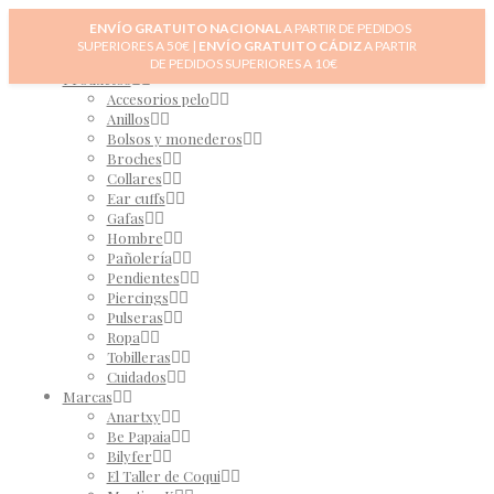
Inicio
ENVÍO GRATUITO NACIONAL
A PARTIR DE PEDIDOS
Novedades
SUPERIORES A 50€ |
ENVÍO GRATUITO CÁDIZ
A PARTIR
0
Tienda
DE PEDIDOS SUPERIORES A 10€
Productos
Accesorios pelo
Anillos
Bolsos y monederos
Broches
Collares
Ear cuffs
Gafas
Hombre
Pañolería
Pendientes
Piercings
Pulseras
Ropa
Tobilleras
Cuidados
Marcas
Anartxy
Be Papaia
Bilyfer
El Taller de Coqui