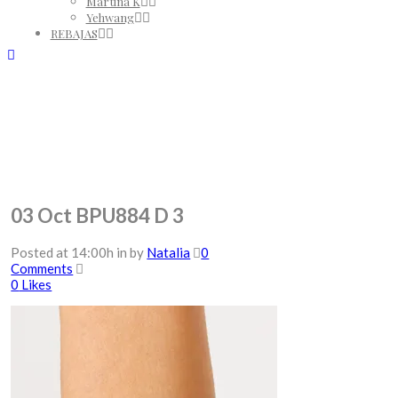
Martina K
Yehwang
REBAJAS
03 Oct
BPU884 D 3
Posted at 14:00h
in
by
Natalia
0
Comments
0
Likes