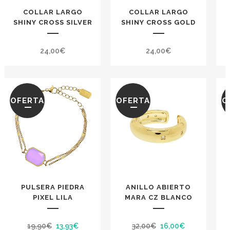
COLLAR LARGO
COLLAR LARGO
SHINY CROSS SILVER
SHINY CROSS GOLD
P
24,00
€
24,00
€
OFERTA
OFERTA
O
PULSERA PIEDRA
ANILLO ABIERTO
PIXEL LILA
MARA CZ BLANCO
El
El
El
El
19,90
€
13,93
€
32,00
€
16,00
€