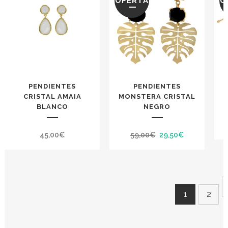
OFERTA
O
34,00€.
23,80€.
34,00€.
23,80€.
PENDIENTES
PENDIENTES
CRISTAL AMAIA
MONSTERA CRISTAL
BLANCO
NEGRO
El
El
45,00
€
59,00
€
29,50
€
precio
precio
original
actual
era:
es:
59,00€.
29,50€.
1
2