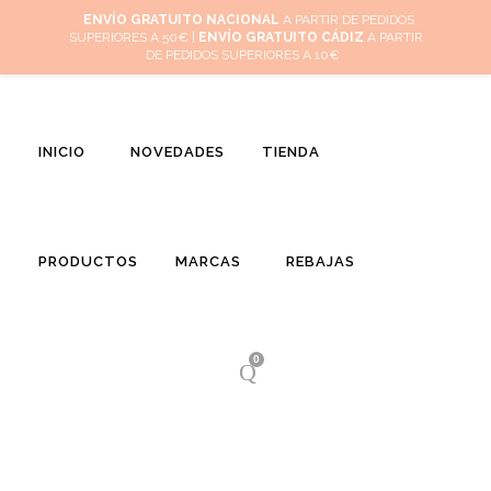
Inicio
Mi cuenta
Cuidado de tus joyas
Conócenos
Contacta
ENVÍO GRATUITO NACIONAL
A PARTIR DE PEDIDOS
SUPERIORES A 50€ |
ENVÍO GRATUITO CÁDIZ
A PARTIR
(
0
)
DE PEDIDOS SUPERIORES A 10€
INICIO
NOVEDADES
TIENDA
PRODUCTOS
MARCAS
REBAJAS
0