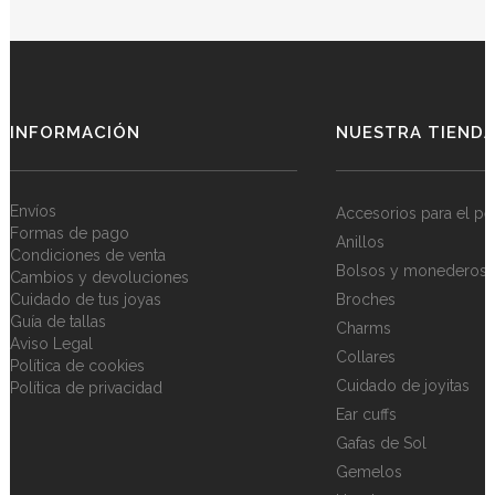
INFORMACIÓN
NUESTRA TIEND
Envíos
Accesorios para el pe
Formas de pago
Anillos
Condiciones de venta
Bolsos y monederos
Cambios y devoluciones
Cuidado de tus joyas
Broches
Guía de tallas
Charms
Aviso Legal
Collares
Política de cookies
Cuidado de joyitas
Política de privacidad
Ear cuffs
Gafas de Sol
Gemelos