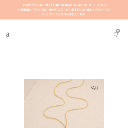
ENVÍO GRATUITO NACIONAL
A PARTIR DE PEDIDOS
SUPERIORES A 50€ |
ENVÍO GRATUITO CÁDIZ
A PARTIR DE
PEDIDOS SUPERIORES A 10€
0
🔍