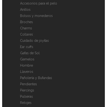
Accesorios para el pelo
Anillos
Bolsos y monederos
Broches
Charms
Collares
Cuidado de joyitas
Ear cuffs
Gafas de Sol
Gemelos
Hombre
Llaveros
Pañolería y Bufandas
Pendientes
Piercings
Pulseras
Relojes