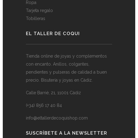
Ropa
Tarjeta regalo
Tobilleras
EL TALLER DE COQUI
Tienda online de joyas y complementos
con encanto. Anillos, colgantes,
pendientes y pulseras de calidad a buen
precio. Bisutería y joyas en Cádiz.
Calle Barrié, 21, 11001 Cádiz
(+34) 856 17 40 84
info@eltallerdecoquishop.com
SUSCRÍBETE A LA NEWSLETTER