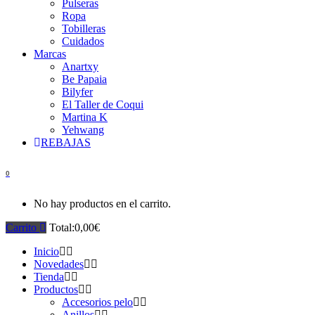
Pulseras
Ropa
Tobilleras
Cuidados
Marcas
Anartxy
Be Papaia
Bilyfer
El Taller de Coqui
Martina K
Yehwang
REBAJAS
0
No hay productos en el carrito.
Carrito
Total:
0,00
€
Inicio
Novedades
Tienda
Productos
Accesorios pelo
Anillos