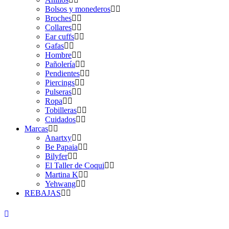
Bolsos y monederos
Broches
Collares
Ear cuffs
Gafas
Hombre
Pañolería
Pendientes
Piercings
Pulseras
Ropa
Tobilleras
Cuidados
Marcas
Anartxy
Be Papaia
Bilyfer
El Taller de Coqui
Martina K
Yehwang
REBAJAS