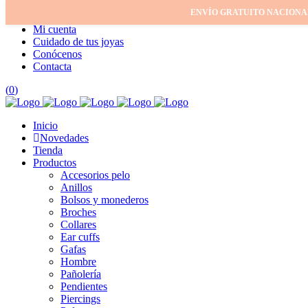
ENVÍO GRATUITO NACIONA
Inicio
Mi cuenta
Cuidado de tus joyas
Conócenos
Contacta
(
0
)
Inicio
Novedades
Tienda
Productos
Accesorios pelo
Anillos
Bolsos y monederos
Broches
Collares
Ear cuffs
Gafas
Hombre
Pañolería
Pendientes
Piercings