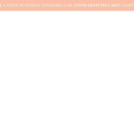
L
A PARTIR DE PEDIDOS SUPERIORES A 50€ |
ENVÍO GRATUITO CÁDIZ
A PARTI