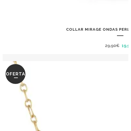
COLLAR MIRAGE ONDAS PERLA
El
29,90
€
19,9
prec
orig
era:
OFERTA
29,9