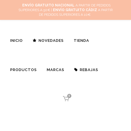
Inicio
Mi cuenta
Cuidado de tus joyas
Conócenos
Contacta
ENVÍO GRATUITO NACIONAL
A PARTIR DE PEDIDOS
SUPERIORES A 50€ |
ENVÍO GRATUITO CÁDIZ
A PARTIR
(
0
)
DE PEDIDOS SUPERIORES A 10€
INICIO
NOVEDADES
TIENDA
PRODUCTOS
MARCAS
REBAJAS
0