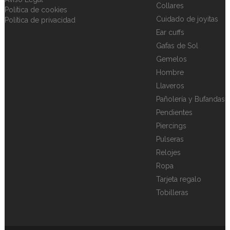
Collares
Política de cookies
Cuidado de joyitas
Política de privacidad
Ear cuffs
Gafas de Sol
Gemelos
Hombre
Llaveros
Pañolería y Bufandas
Pendientes
Piercings
Pulseras
Relojes
Ropa
Tarjeta regalo
Tobilleras