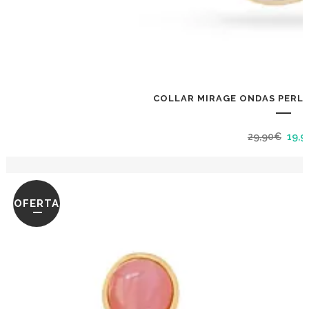
COLLAR MIRAGE ONDAS PERLA
El
29,90
€
19,9
prec
orig
era:
OFERTA
29,9