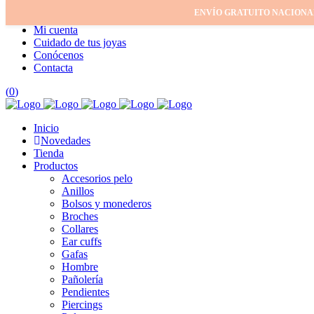
ENVÍO GRATUITO NACIONA
Inicio
Mi cuenta
Cuidado de tus joyas
Conócenos
Contacta
(
0
)
Inicio
Novedades
Tienda
Productos
Accesorios pelo
Anillos
Bolsos y monederos
Broches
Collares
Ear cuffs
Gafas
Hombre
Pañolería
Pendientes
Piercings