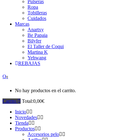
Pulseras
Ropa
Tobilleras
Cuidados
Marcas
Anartxy
Be Papaia
Bilyfer
El Taller de Coqui
Martina K
Yehwang
REBAJAS
0
No hay productos en el carrito.
Carrito
Total:
0,00
€
Inicio
Novedades
Tienda
Productos
Accesorios pelo
Anillos