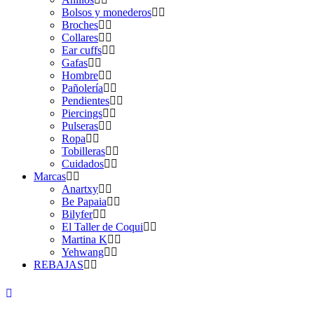
Bolsos y monederos
Broches
Collares
Ear cuffs
Gafas
Hombre
Pañolería
Pendientes
Piercings
Pulseras
Ropa
Tobilleras
Cuidados
Marcas
Anartxy
Be Papaia
Bilyfer
El Taller de Coqui
Martina K
Yehwang
REBAJAS