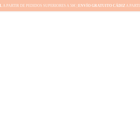
L
A PARTIR DE PEDIDOS SUPERIORES A 50€ |
ENVÍO GRATUITO CÁDIZ
A PARTI