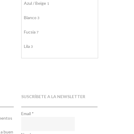
Azul / Beige
1
Blanco
3
Fucsia
7
Lila
3
Multicolor
6
Negro
6
Oro
162
SUSCRÍBETE A LA NEWSLETTER
Oro Rosa
1
Email
*
ementos
Pastel
2
 a buen
Plata
182