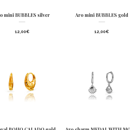
o mini BUBBLES silver
Aro mini BUBBLES gold
12,00
€
12,00
€
oval BOHO CALADO gold
Aro charm MEDAL WITH M