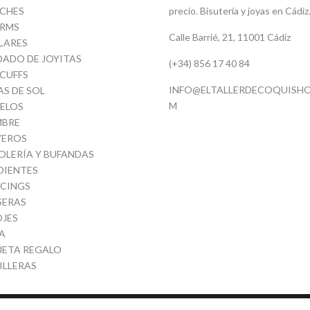
CHES
precio. Bisutería y joyas en Cádiz
RMS
Calle Barrié, 21, 11001 Cádiz
LARES
DADO DE JOYITAS
(+34) 856 17 40 84
 CUFFS
INFO@ELTALLERDECOQUISHO
AS DE SOL
M
ELOS
BRE
VEROS
OLERÍA Y BUFANDAS
DIENTES
RCINGS
SERAS
OJES
A
JETA REGALO
ILLERAS