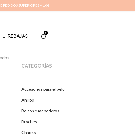
cuenta
Cuidado de tus joyas
Conócenos
Contacta
(
0
)
DE PEDIDOS SUPERIORES A 10€
0
REBAJAS
tados
CATEGORÍAS
Accesorios para el pelo
Anillos
Bolsos y monederos
Broches
Charms