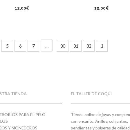
12,00
€
12,00
€
…
5
6
7
30
31
32
STRA TIENDA
EL TALLER DE COQUI
ESORIOS PARA EL PELO
Tienda online de joyas y compl
LLOS
con encanto. Anillos, colgantes,
SOS Y MONEDEROS
pendientes y pulseras de calidad