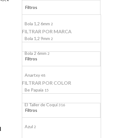
Filtros
Bola 1,2 6mm
2
FILTRAR POR MARCA
Bola 1,2 9mm
2
Bola 2 6mm
2
Filtros
Bola 2 9mm
1
Anartxy
48
FILTRAR POR COLOR
Bola 2,9 6mm
1
Be Papaia
15
Bola 2,9 9mm
1
El Taller de Coqui
316
Filtros
Grande
1
YEHWANG
1
Azul
Pequeña
2
1
d