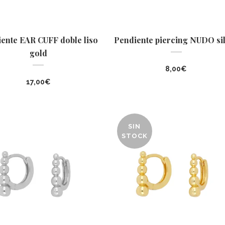
ente EAR CUFF doble liso
Pendiente piercing NUDO si
gold
8,00
€
17,00
€
SIN
STOCK