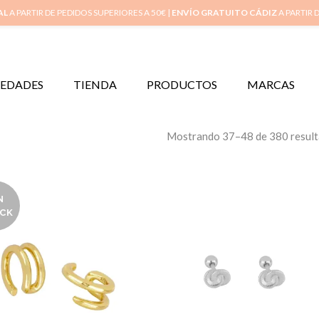
Inicio
Mi 
AL
A PARTIR DE PEDIDOS SUPERIORES A 50€ |
ENVÍO GRATUITO CÁDIZ
A PARTIR 
EDADES
TIENDA
PRODUCTOS
MARCAS
Mostrando 37–48 de 380 resul
N
CK