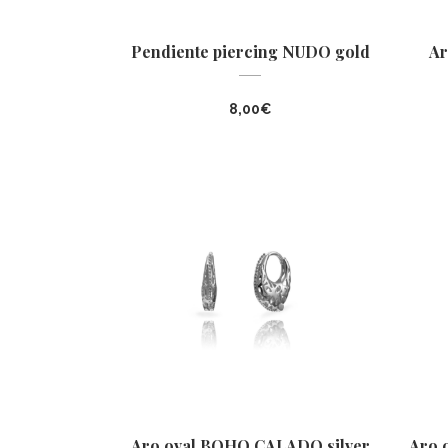
Pendiente piercing NUDO gold
Ar
8,00
€
Aro oval BOHO CALADO silver
Aro 