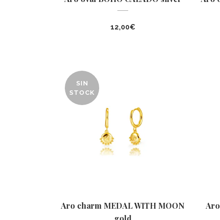
12,00
€
SIN
STOCK
Aro charm MEDAL WITH MOON
Aro
gold