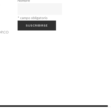
Nombre
.
Rojo
1
*
campo obligatorio
Rosa
1
P.CO
Rosa / Celeste
1
Turquesa
7
Verde
7
Verde Agua
1