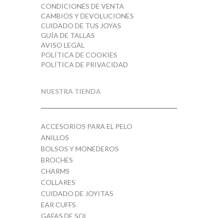
CONDICIONES DE VENTA
CAMBIOS Y DEVOLUCIONES
Multicolor
6
CUIDADO DE TUS JOYAS
GUÍA DE TALLAS
Negro
6
AVISO LEGAL
POLÍTICA DE COOKIES
Oro
POLÍTICA DE PRIVACIDAD
162
Oro Rosa
1
NUESTRA TIENDA
Pastel
2
ACCESORIOS PARA EL PELO
Plata
182
ANILLOS
BOLSOS Y MONEDEROS
Rojo
1
BROCHES
CHARMS
Rosa
1
COLLARES
CUIDADO DE JOYITAS
Rosa / Celeste
EAR CUFFS
1
GAFAS DE SOL