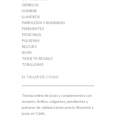
GEMELOS
Turquesa
7
HOMBRE
LLAVEROS
Verde
7
PAÑOLERÍA Y BUFANDAS
PENDIENTES
Verde Agua
1
PIERCINGS
PULSERAS
RELOJES
ROPA
TARJETA REGALO
TOBILLERAS
EL TALLER DE COQUI
Tienda online de joyas y complementos con
encanto. Anillos, colgantes, pendientes y
pulseras de calidad a buen precio. Bisutería y
joyas en Cádiz.