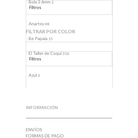
Bola 2 6mm
2
Filtros
Bola 2 9mm
1
Anartxy
48
FILTRAR POR COLOR
Bola 2,9 6mm
1
Be Papaia
15
Bola 2,9 9mm
1
El Taller de Coqui
316
Filtros
Grande
1
YEHWANG
1
Azul
Pequeña
2
1
Azul / Beige
1
Blanco
3
INFORMACIÓN
Fucsia
7
ENVÍOS
Lila
3
FORMAS DE PAGO