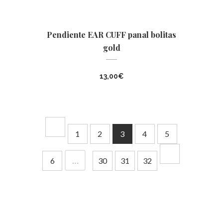
Pendiente EAR CUFF panal bolitas
gold
13,00
€
1
2
3
4
5
…
6
30
31
32