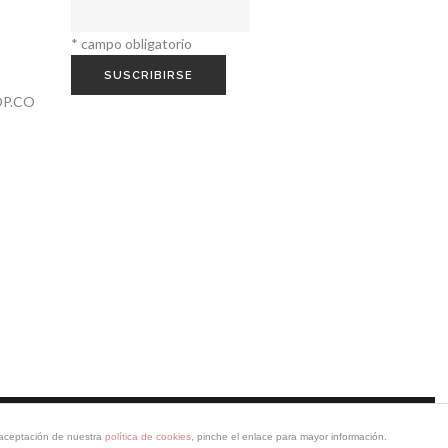
*
campo obligatorio
P.CO
Web realizada por
Pablo Cappa
y
Carolina SV
a aceptación de nuestra
política de cookies
, pinche el enlace para mayor información.