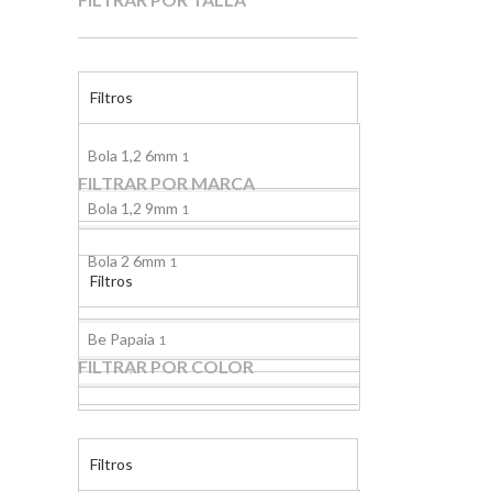
Filtros
Bola 1,2 6mm
1
FILTRAR POR MARCA
Bola 1,2 9mm
1
Bola 2 6mm
1
Filtros
Bola 2 9mm
1
Be Papaia
1
FILTRAR POR COLOR
Bola 2,9 6mm
1
Bola 2,9 9mm
1
Filtros