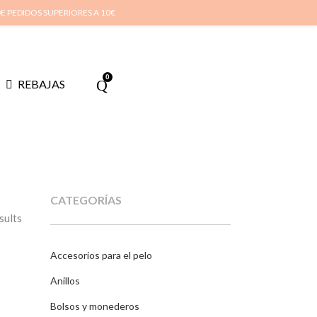
cuenta
Cuidado de tus joyas
Conócenos
Contacta
(
0
)
DE PEDIDOS SUPERIORES A 10€
0
REBAJAS
CATEGORÍAS
sults
Accesorios para el pelo
Anillos
Bolsos y monederos