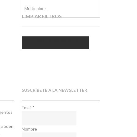
Multicolor
1
LIMPIAR FILTROS
Limpiar todos los filtros
SUSCRÍBETE A LA NEWSLETTER
Email
*
ementos
 a buen
Nombre
.