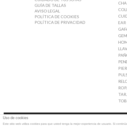
CHA
GUÍA DE TALLAS
COL
AVISO LEGAL
CUI
POLÍTICA DE COOKIES
POLÍTICA DE PRIVACIDAD
EAR
GAF
GEM
HOM
LLA
PAÑ
PEN
PIE
PUL
REL
ROP
TAR
TOB
Uso de cookies
© El Taller de Coqui
Este sitio web utiliza cookies para que usted tenga la mejor experiencia de usuario. Si con