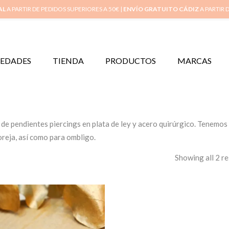
Inicio
Mi 
AL
A PARTIR DE PEDIDOS SUPERIORES A 50€ |
ENVÍO GRATUITO CÁDIZ
A PARTIR 
EDADES
TIENDA
PRODUCTOS
MARCAS
de pendientes piercings en plata de ley y acero quirúrgico. Tenemos
oreja, así como para ombligo.
Showing all 2 re