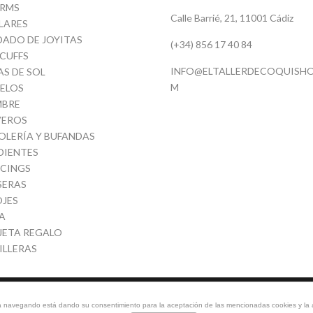
RMS
Calle Barrié, 21, 11001 Cádiz
LARES
DADO DE JOYITAS
(+34) 856 17 40 84
 CUFFS
INFO@ELTALLERDECOQUISHO
AS DE SOL
M
ELOS
BRE
VEROS
OLERÍA Y BUFANDAS
DIENTES
RCINGS
SERAS
OJES
A
JETA REGALO
ILLERAS
tinúa navegando está dando su consentimiento para la aceptación de las mencionadas cookies y l