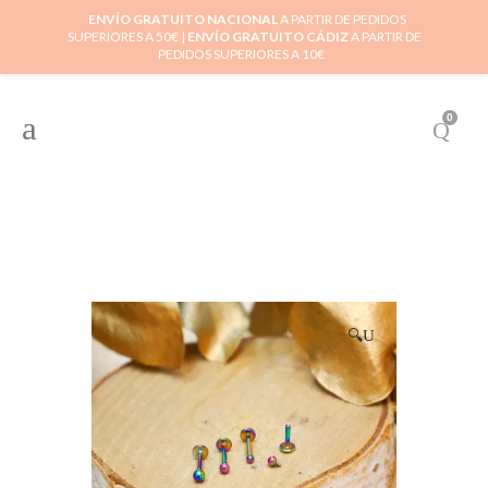
ENVÍO GRATUITO NACIONAL
A PARTIR DE PEDIDOS
SUPERIORES A 50€ |
ENVÍO GRATUITO CÁDIZ
A PARTIR DE
PEDIDOS SUPERIORES A 10€
0
🔍