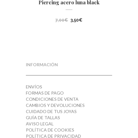
Piercing acero luna black
El
El
7,00
€
3,50
€
precio
precio
original
actual
era:
es:
7,00€.
3,50€.
INFORMACIÓN
ENVÍOS
FORMAS DE PAGO
CONDICIONES DE VENTA
CAMBIOS Y DEVOLUCIONES
CUIDADO DE TUS JOYAS
GUÍA DE TALLAS
AVISO LEGAL
POLÍTICA DE COOKIES
POLÍTICA DE PRIVACIDAD