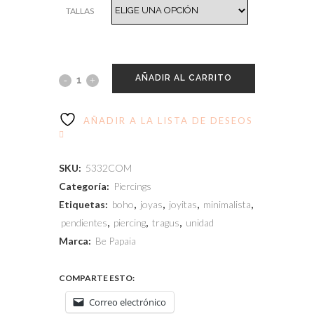
TALLAS
AÑADIR AL CARRITO
AÑADIR A LA LISTA DE DESEOS
SKU:
5332COM
Categoría:
Piercings
Etiquetas:
boho
,
joyas
,
joyitas
,
minimalista
,
pendientes
,
piercing
,
tragus
,
unidad
Marca:
Be Papaia
COMPARTE ESTO:
Correo electrónico